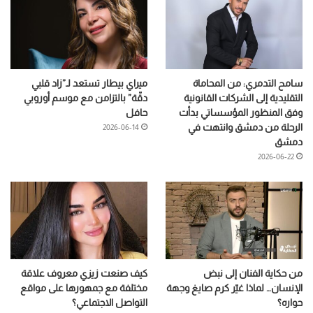
سامح التدمري: من المحاماة
ميراي بيطار تستعد لـ”زاد قلبي
التقليدية إلى الشركات القانونية
دقّة” بالتزامن مع موسم أوروبي
وفق المنظور المؤسساتي بدأت
حافل
الرحلة من دمشق وانتهت في
2026-06-14
دمشق
2026-06-22
من حكاية الفنان إلى نبض
كيف صنعت زيزي معروف علاقة
الإنسان… لماذا غيّر كرم صايغ وجهة
مختلفة مع جمهورها على مواقع
حواره؟
التواصل الاجتماعي؟