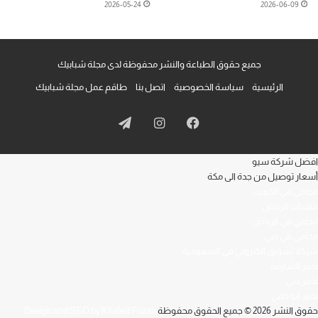
2026-05-24
2026-06-09
جميع حقوق الطباعة والنشر محفوظة لدى مجلة شبابيك
الرئيسية
سياسة الخصوصية
اتصل بنا
طاقم عمل مجلة شبابيك
فيسبوك
انستقرام
تيلقرام
افضل شركة سيو
أسعار توصيل من جدة الى مكة
محامي في الكويت
مشبات الرياض
محامي في الرياض
محامي في دبي
شركة تسويق الكتروني في السعودية
تدبير الشارقة
تدبير دبي
تدبير ابو ظبي
حقوق النشر 2026 © جميع الحقوق محفوظة
Design and SEO by Khaled Fozan