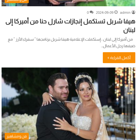
0
2024-09-09
admin
هيفا شربل تستكمل إنجازات شارل حنا من أميركا إلى
لبنان
من أميركا إلى لبنان ، إستكملت الإعلامية هيفا شربل برنامجها ” سفراء الأرز ” مع
ضيفها رجل الأعمال…
أكمل القراءة »
فن ومشاهير