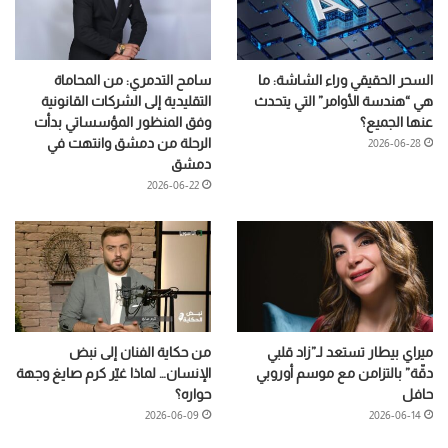
السحر الحقيقي وراء الشاشة: ما
سامح التدمري: من المحاماة
هي “هندسة الأوامر” التي يتحدث
التقليدية إلى الشركات القانونية
عنها الجميع؟
وفق المنظور المؤسساتي بدأت
الرحلة من دمشق وانتهت في
2026-06-28
دمشق
2026-06-22
ميراي بيطار تستعد لـ”زاد قلبي
من حكاية الفنان إلى نبض
دقّة” بالتزامن مع موسم أوروبي
الإنسان… لماذا غيّر كرم صايغ وجهة
حافل
حواره؟
2026-06-09
2026-06-14