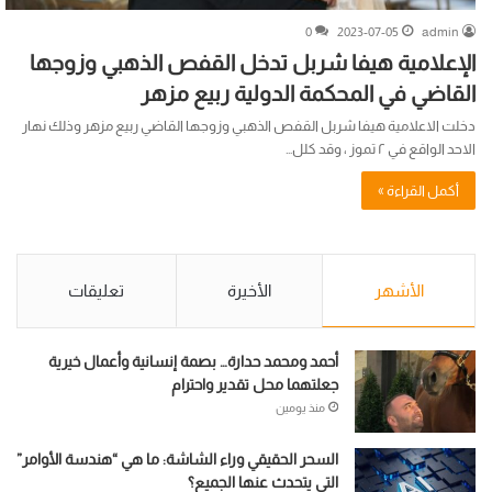
0
2023-07-05
admin
الإعلامية هيفا شربل تدخل القفص الذهبي وزوجها
القاضي في المحكمة الدولية ربيع مزهر
دخلت الاعلامية هيفا شربل القفص الذهبي وزوجها القاضي ربيع مزهر وذلك نهار
الاحد الواقع في ٢ تموز ، وقد كلل…
أكمل القراءة »
الأشهر
الأخيرة
تعليقات
أحمد ومحمد حدارة… بصمة إنسانية وأعمال خيرية
جعلتهما محل تقدير واحترام
منذ يومين
السحر الحقيقي وراء الشاشة: ما هي “هندسة الأوامر”
التي يتحدث عنها الجميع؟