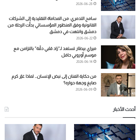
2026-06-28
سامح التدمري: من المحاماة التقليدية إلى الشركات
القانونية وفق المنظور المؤسساتي بدأت الرحلة من
دمشق وانتهت في دمشق
2026-06-22
ميراي بيطار تستعد لـ”زاد قلبي دقّة” بالتزامن مع
موسم أوروبي حافل
2026-06-14
من حكاية الفنان إلى نبض الإنسان… لماذا غيّر كرم
صايغ وجهة حواره؟
2026-06-09
أحدث الأخبار