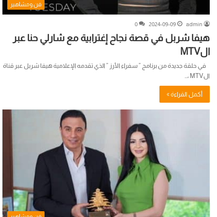
فن ومشاهير
0
2024-09-09
admin
هيفا شربل في قصة نجاح إغترابية مع شارلي حنا عبر
الMTV
في حلقة جديدة من برنامج ” سفراء الأرز ” الذي تقدمه الإعلامية هيفا شربل عبر قناة
الMTV ،…
أكمل القراءة »
فن ومشاهير