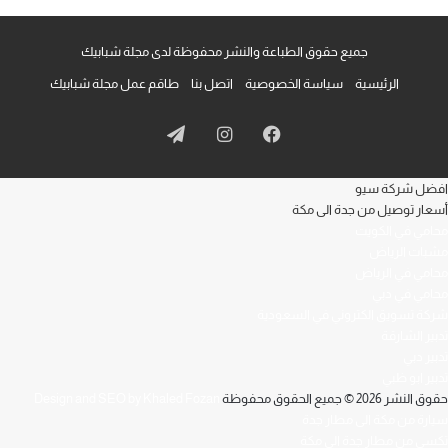
جميع حقوق الطباعة والنشر محفوظة لدى مجلة شبابيك
الرئيسية
سياسة الخصوصية
اتصل بنا
طاقم عمل مجلة شبابيك
فيسبوك
انستقرام
تيلقرام
افضل شركة سيو
أسعار توصيل من جدة الى مكة
محامي في الكويت
مشبات الرياض
محامي في الرياض
محامي في دبي
شركة تسويق الكتروني في السعودية
تدبير الشارقة
تدبير دبي
تدبير ابو ظبي
حقوق النشر 2026 © جميع الحقوق محفوظة
Design and SEO by Khaled Fozan
سيارة من مكة الى مطار جدة
تكسي من مطار جدة الى مكة