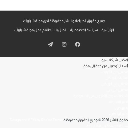
جميع حقوق الطباعة والنشر محفوظة لدى مجلة شبابيك
الرئيسية
سياسة الخصوصية
اتصل بنا
طاقم عمل مجلة شبابيك
فيسبوك
انستقرام
تيلقرام
افضل شركة سيو
أسعار توصيل من جدة الى مكة
محامي في الكويت
مشبات الرياض
محامي في الرياض
محامي في دبي
شركة تسويق الكتروني في السعودية
تدبير الشارقة
تدبير دبي
تدبير ابو ظبي
حقوق النشر 2026 © جميع الحقوق محفوظة
Design and SEO by Khaled Fozan
سيارة من مكة الى مطار جدة