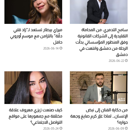
سامح التدمري: من المحاماة
ميراي بيطار تستعد لـ”زاد قلبي
التقليدية إلى الشركات القانونية
دقّة” بالتزامن مع موسم أوروبي
وفق المنظور المؤسساتي بدأت
حافل
الرحلة من دمشق وانتهت في
2026-06-14
دمشق
2026-06-22
من حكاية الفنان إلى نبض
كيف صنعت زيزي معروف علاقة
الإنسان… لماذا غيّر كرم صايغ وجهة
مختلفة مع جمهورها على مواقع
حواره؟
التواصل الاجتماعي؟
2026-05-24
2026-06-09