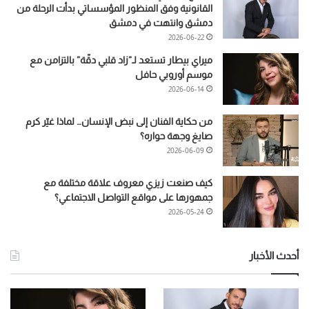
القانونية وفق المنظور المؤسساتي بدأت الرحلة من
دمشق وانتهت في دمشق
2026-06-22
ميراي بيطار تستعد لـ”زاد قلبي دقّة” بالتزامن مع
موسم أوروبي حافل
2026-06-14
من حكاية الفنان إلى نبض الإنسان… لماذا غيّر كرم
صايغ وجهة حواره؟
2026-06-09
كيف صنعت زيزي معروف علاقة مختلفة مع
جمهورها على مواقع التواصل الاجتماعي؟
2026-05-24
أحدث الأخبار