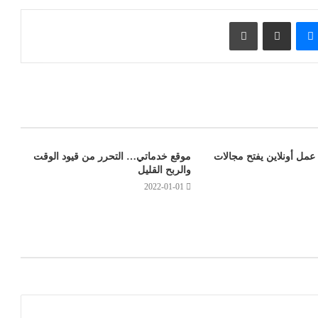
تيريست
ماسنجر
مشاركة عبر البريد
طباعة
مل أونلاين يفتح مجالات
موقع خدماتي… التحرر من قيود الوقت
والربح القليل
2022-01-01