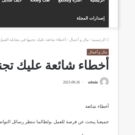
الرئيسية
أسرة ومجتمع
طب وصحة
لايف ستايل
إصدارات المجلة
الرئيسية
/
مال و أعمال
/
أخطاء شائعة عليك تجنبها في مقابلة العم
مال و أعمال
أخطاء شائعة عليك تجن
2023-09-26
admin
أخطاء شائعة
جميعنا يبحث عن فرصة للعمل ،ولطالما ننتظر رسائل التواصل