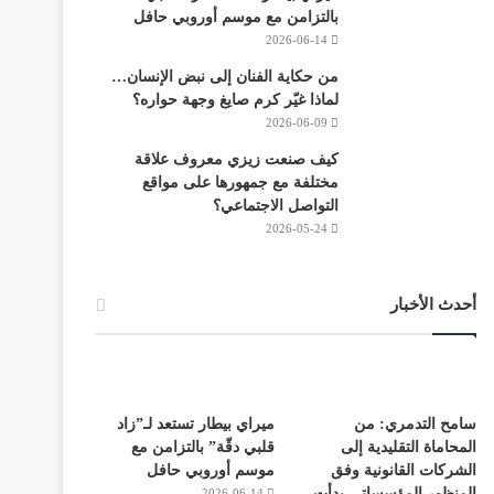
بالتزامن مع موسم أوروبي حافل
2026-06-14
من حكاية الفنان إلى نبض الإنسان…
لماذا غيّر كرم صايغ وجهة حواره؟
2026-06-09
كيف صنعت زيزي معروف علاقة
مختلفة مع جمهورها على مواقع
التواصل الاجتماعي؟
2026-05-24
أحدث الأخبار
سامح التدمري: من
ميراي بيطار تستعد لـ”زاد
المحاماة التقليدية إلى
قلبي دقّة” بالتزامن مع
الشركات القانونية وفق
موسم أوروبي حافل
المنظور المؤسساتي بدأت
2026-06-14