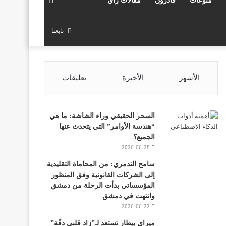
منوعات
قادرون
مقالات رأي
عن
تابعنا
الأشهر
الأخيرة
تعليقات
السحر الحقيقي وراء الشاشة: ما هي
“هندسة الأوامر” التي يتحدث عنها
الجميع؟
2026-06-28
سامح التدمري: من المحاماة التقليدية
إلى الشركات القانونية وفق المنظور
المؤسساتي بدأت الرحلة من دمشق
وانتهت في دمشق
2026-06-22
ميراي بيطار تستعد لـ”زاد قلبي دقّة”