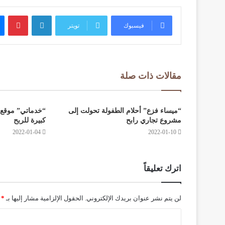
لينكدإن
بين
فيسبوك
تويتر
مقالات ذات صلة
“ميساء فزع” أحلام الطفولة تحولت إلى
“خدماتي” موقع ع
مشروع تجاري رابح
كبيرة للربح
2022-01-04
2022-01-10
اترك تعليقاً
لن يتم نشر عنوان بريدك الإلكتروني.
الحقول الإلزامية مشار إليها بـ
*