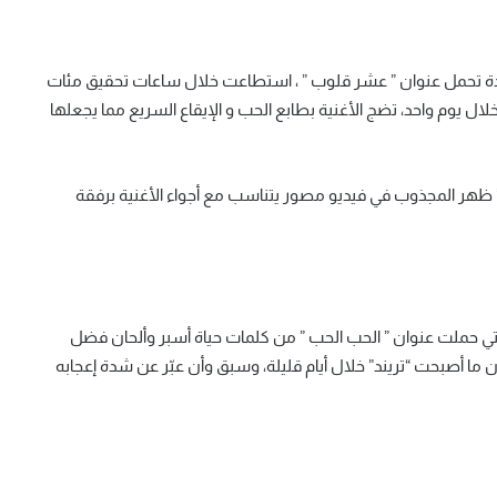
يدة تحمل عنوان ” عشر قلوب ” ، استطاعت خلال ساعات تحقيق مئات
يوم واحد، تضج الأغنية بطابع الحب و الإيقاع السريع مما يجعلها
وقيع المخرج “كفاح بلاني” وإنتاج ” universal music mena ” ظهر المجذوب في فيديو مصور يتناسب مع أجواء الأغنية برفقة
 التي حملت عنوان ” الحب الحب ” من كلمات حياة أسبر وألحان فضل
 ما أصبحت “تريند” خلال أيام قليلة، وسبق وأن عبّر عن شدة إعجابه