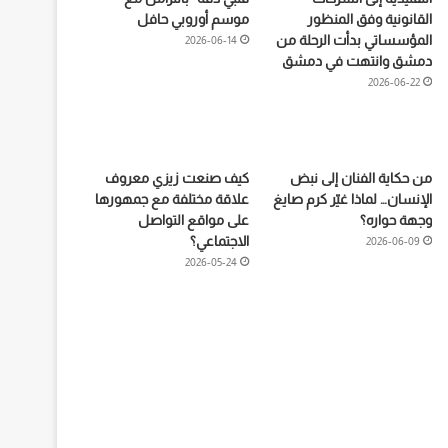
القانونية وفق المنظور
موسم أوروبي حافل
المؤسساتي بدأت الرحلة من
2026-06-14
دمشق وانتهت في دمشق
2026-06-22
من حكاية الفنان إلى نبض
كيف صنعت زيزي معروف
الإنسان… لماذا غيّر كرم صايغ
علاقة مختلفة مع جمهورها
وجهة حواره؟
على مواقع التواصل
الاجتماعي؟
2026-06-09
2026-05-24