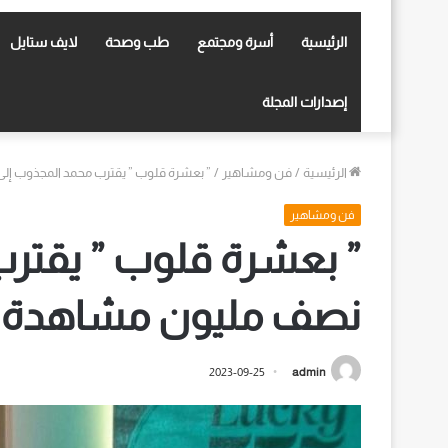
الرئيسية
أسرة ومجتمع
طب وصحة
لايف ستايل
إصدارات المجلة
الرئيسية
/
فن ومشاهير
/
” بعشرة قلوب ” يقترب محمد المجذوب إل
فن ومشاهير
” بعشرة قلوب ” يقتر
نصف مليون مشاهدة خ
2023-09-25
admin