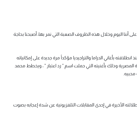
أشار محمد خلال لقاء له في برنامج تريندينغ عبر محطة mbc على أننا اليوم وخلال هذه الظروف الصعبة التي نمر بها، أصبحنا بحاجة
لاقته بأغاني الدراما والتراجيديا مؤكداً مرة جديدة على إمكانياته
لهجة المصرية وذلك بأغنيته التي حملت اسم ” رد اعتبار ” ، ويخطط محمد
 محبيه.
لالته الأخيرة في إحدى المقابلات التلفزيونية عن شدة إعجابه بصوت