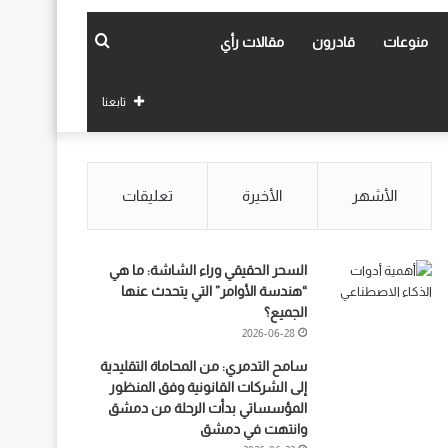
بحث
منوعات
قادرون
مقالات رأي
عن
تابعنا
الأشهر
الأخيرة
تعليقات
السحر الحقيقي وراء الشاشة: ما هي
“هندسة الأوامر” التي يتحدث عنها
الجميع؟
2026-06-28
سامح التدمري: من المحاماة التقليدية
إلى الشركات القانونية وفق المنظور
المؤسساتي بدأت الرحلة من دمشق
وانتهت في دمشق