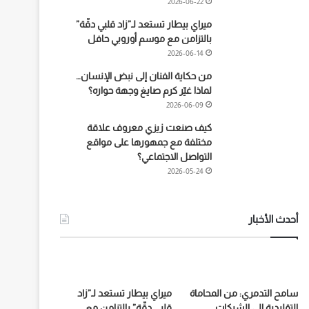
2026-06-22
ميراي بيطار تستعد لـ”زاد قلبي دقّة”
بالتزامن مع موسم أوروبي حافل
2026-06-14
من حكاية الفنان إلى نبض الإنسان…
لماذا غيّر كرم صايغ وجهة حواره؟
2026-06-09
كيف صنعت زيزي معروف علاقة
مختلفة مع جمهورها على مواقع
التواصل الاجتماعي؟
2026-05-24
أحدث الأخبار
سامح التدمري: من المحاماة
ميراي بيطار تستعد لـ”زاد
التقليدية إلى الشركات
قلبي دقّة” بالتزامن مع