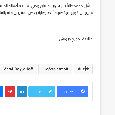
يتنقّل محمد حالياً بين سوريا ولبنان ودبي لمتابعة أعماله الفني
فايروس كورونا وخصوصاً بعد إصابة بعض المقربين منه بالف
متابعة : جورج درويش
أغنية
محمد مجذوب
مليون مشاهدة
لينكدإن
بينت
فيسبوك
تويتر