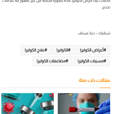
الحالات يبدأ مرض الكوليرا عادةً بصورة فجائية من غير ظهور أية علامات
تحذير.
شبابيك – دينا عساف
أعراض الكوليرا
الكوليرا
علاج الكوليرا
مسببات الكوليرا
مضاعفات الكوليرا
مقالات ذات صلة