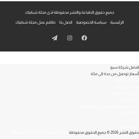
جميع حقوق الطباعة والنشر محفوظة لدى مجلة شبابيك
الرئيسية
سياسة الخصوصية
اتصل بنا
طاقم عمل مجلة شبابيك
فيسبوك
انستقرام
تيلقرام
افضل شركة سيو
أسعار توصيل من جدة الى مكة
محامي في الكويت
مشبات الرياض
محامي في الرياض
محامي في دبي
شركة تسويق الكتروني في السعودية
تدبير الشارقة
تدبير دبي
تدبير ابو ظبي
حقوق النشر 2026 © جميع الحقوق محفوظة
Design and SEO by Khaled Fozan
سيارة من مكة الى مطار جدة