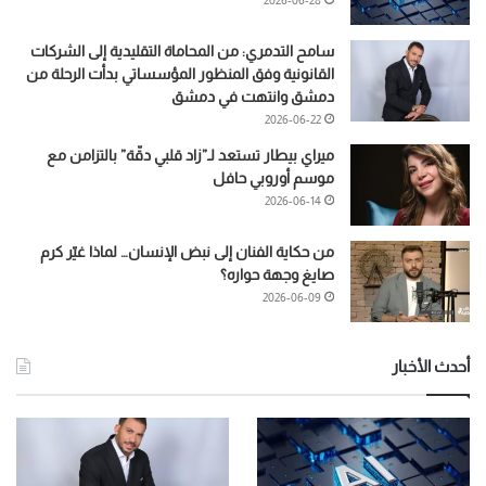
2026-06-28
سامح التدمري: من المحاماة التقليدية إلى الشركات
القانونية وفق المنظور المؤسساتي بدأت الرحلة من
دمشق وانتهت في دمشق
2026-06-22
ميراي بيطار تستعد لـ”زاد قلبي دقّة” بالتزامن مع
موسم أوروبي حافل
2026-06-14
من حكاية الفنان إلى نبض الإنسان… لماذا غيّر كرم
صايغ وجهة حواره؟
2026-06-09
أحدث الأخبار