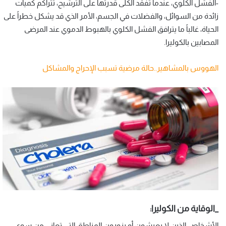
-الفشل الكلوي، عندما تفقد الكُلى قدرتها على الترشيح، تتراكم كميات
زائدة من السوائل، والفضلات في الجسم، الأمر الذي قد يشكل خطراً على
الحياة، غالباً ما يترافق الفشل الكلوي بالهبوط الدموي عند المرضى
المصابين بالكوليرا.
الهووس بالمشاهير..حالة مرضية تسبب الإحراج والمشاكل
_الوقاية من الكوليرا:
الأشخاص الذين لا يعيشون أو يزورون المناطق التي تعاني من سوء