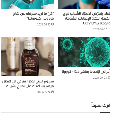
لماذا يتعرّض الأطبّاء الشّباب ذوي
“كلّ ما تريد معرفته عن لقاح
الصّحة الجيّدة للإصابات الشّديدة
فايروس كـ.ـورونـ.ـا”
والوفاة بـCOVID19
2021-06-10
2021-06-02
أعراض الإصابة بمتغير دلتا – كورونا
2021-09-03
سيروم استي لودر | تعرفي الى افضل
مرهم يساعدك على تفتيح بشرتك
2023-01-24
اترك تعليقاً