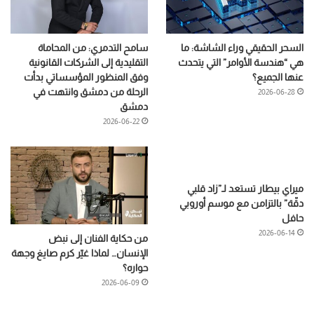
السحر الحقيقي وراء الشاشة: ما
سامح التدمري: من المحاماة
هي “هندسة الأوامر” التي يتحدث
التقليدية إلى الشركات القانونية
عنها الجميع؟
وفق المنظور المؤسساتي بدأت
الرحلة من دمشق وانتهت في
2026-06-28
دمشق
2026-06-22
ميراي بيطار تستعد لـ”زاد قلبي
دقّة” بالتزامن مع موسم أوروبي
حافل
2026-06-14
من حكاية الفنان إلى نبض
الإنسان… لماذا غيّر كرم صايغ وجهة
حواره؟
2026-06-09