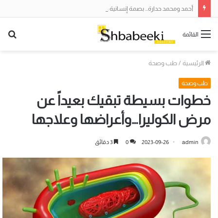
أحمد ومحمد حدارة… بصمة إنسانية وأعمال خيرية جعلتهما محل تقدير واحترام
بح
القائمة
عن
الرئيسية
/
طب وصحة
طب وصحة
خطوات بسيطة تبقيك بعيداً عن
مرض الكوليرا…وأعراضها وعلاجها
admin
2023-09-26
0
3 دقائق