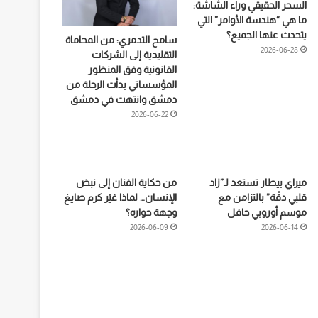
السحر الحقيقي وراء الشاشة:
ما هي “هندسة الأوامر” التي
يتحدث عنها الجميع؟
سامح التدمري: من المحاماة
2026-06-28
التقليدية إلى الشركات
القانونية وفق المنظور
المؤسساتي بدأت الرحلة من
دمشق وانتهت في دمشق
2026-06-22
ميراي بيطار تستعد لـ”زاد
من حكاية الفنان إلى نبض
قلبي دقّة” بالتزامن مع
الإنسان… لماذا غيّر كرم صايغ
موسم أوروبي حافل
وجهة حواره؟
2026-06-09
2026-06-14