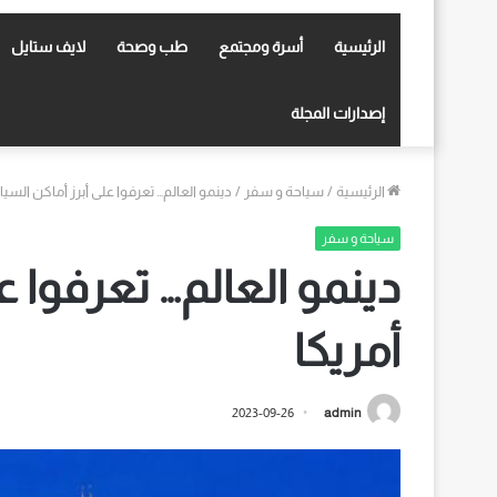
الرئيسية
أسرة ومجتمع
طب وصحة
لايف ستايل
إصدارات المجلة
الرئيسية
/
سياحة و سفر
/
دينمو العالم… تعرفوا على أبرز أماكن السي
سياحة و سفر
دينمو العالم… تعرفوا ع
أمريكا
2023-09-26
admin