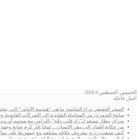
الخميس, أغسطس 6 2026
أخبار عاجلة
السحر الحقيقي وراء الشاشة: ما هي “هندسة الأوامر” التي يتحد
سامح التدمري: من المحاماة التقليدية إلى الشركات القانوني
ميراي بيطار تستعد لـ”زاد قلبي دقّة” بالتزامن مع موسم أوروب
من حكاية الفنان إلى نبض الإنسان… لماذا غيّر كرم صايغ وجهة 
كيف صنعت زيزي معروف علاقة مختلفة مع جمهورها على مواقع
كواليس عالم الذهب والمجوهرات مع التاجر “حمزة حمزة”