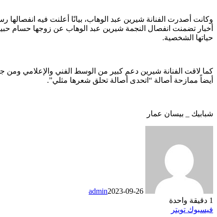
وكانت أصدرت الفنانة شيرين عبد الوهاب، بيانًا أعلنت فيه انفصالها ر
أخبار تضمنت انفصال النجمة شيرين عبد الوهاب عن زوجها حسام حبيب
حياتها الشخصية.
كما لاقت الفنانة شيرين دعم كبير من الوسط الفني والإعلامي ومن جم
أيضاً ممازحة أصالة “اتحدى أصالة تحلق شعرها مثلي”.
شبابيك _ بيسان عمار
admin
2023-09-26
1
دقيقة واحدة
طباعة
تيلقرام
لينكدإن
واتساب
ماسنجر
ماسنجر
مشاركة
بينتيريست
فيسبوك
تويتر