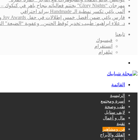
مهرجان “Glory Nights” يختتم فعالياته بنجاح باهر في كنكوك – المكسيك
ألمى ياغي تكسر نمطية الـ Handmade ببراند احترافي
فارس ياغي ضمن أفضل خمس إطلالات في حفل Joy Awards ونجاح “القدر” لايزال يُلاحقه!
د. علاء ابراهيم: طبيب تخدير يُوقظ الحنين.. وعفوية “الضيعة”
تابعنا
فيسبوك
انستقرام
تيلقرام
بحث
عن
القائمة
الرئيسية
أسرة ومجتمع
طب وصحة
لايف ستايل
مال و أعمال
تقنية
فن ومشاهير
الفلك والأبراج