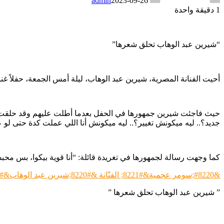
admin
2023-09-26
1
دقيقة واحدة
“شيرين عبد الوهاب تحلق شعرها”
أحيت الفنانة المصرية، شيرين عبد الوهاب، ليلة أمس الجمعة، حفلاً غنائ
حيث فاجئت شيرين جمهورها في الحفل بعدما أطلت عليهم وقد حلقت شعر
جديد؟.. ليه ميكونش تغيير؟.. ليه ميكونش أنا اللي عملت كدة حتى لو
كما وجهت رسالة لجمهورها في تغريدة قائلة: “أنا قوية بيكوا، بس محب
&#8220;سومر عجمية&#8221; الفنّانة &#8220;شيرين عبد الوهاب&#8221; المفضّلة لدي، وقريباً سأطلق أغنيتي الخاصة
” شيرين عبد الوهاب تحلق شعرها ”