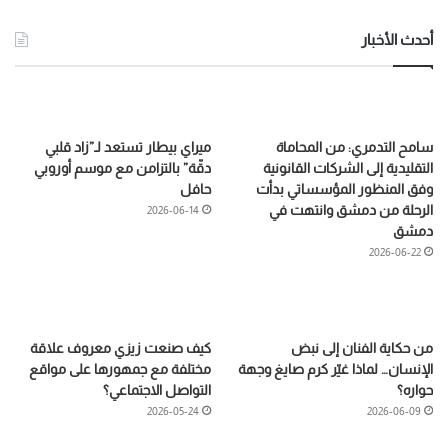
أحدث الأخبار
سامح التدمري: من المحاماة
ميراي بيطار تستعد لـ”زاد قلبي
التقليدية إلى الشركات القانونية
دقّة” بالتزامن مع موسم أوروبي
وفق المنظور المؤسساتي بدأت
حافل
الرحلة من دمشق وانتهت في
2026-06-14
دمشق
2026-06-22
من حكاية الفنان إلى نبض
كيف صنعت زيزي معروف علاقة
الإنسان… لماذا غيّر كرم صايغ وجهة
مختلفة مع جمهورها على مواقع
حواره؟
التواصل الاجتماعي؟
2026-05-24
2026-06-09