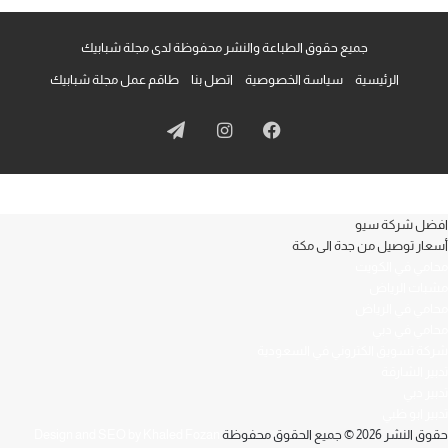
جميع حقوق الطباعة والنشر محفوظة لدى مجلة شبابيك
الرئيسية
سياسة الخصوصية
اتصل بنا
طاقم عمل مجلة شبابيك
فيسبوك
انستقرام
تيلقرام
افضل شركة سيو
أسعار توصيل من جدة الى مكة
محامي في الكويت
مشبات الرياض
محامي في الرياض
محامي في دبي
شركة تسويق الكتروني في السعودية
تدبير الشارقة
تدبير دبي
تدبير ابو ظبي
حقوق النشر 2026 © جميع الحقوق محفوظة
Design and SEO by Khaled Fozan