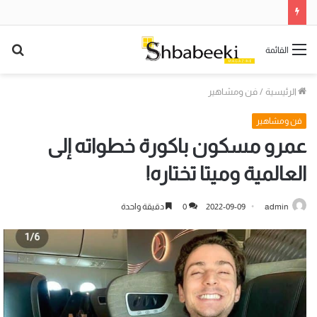
بح
القائمة
عن
الرئيسية
/
فن ومشاهير
فن ومشاهير
عمرو مسكون باكورة خطواته إلى
العالمية وميتا تختاره!
admin
2022-09-09
0
دقيقة واحدة