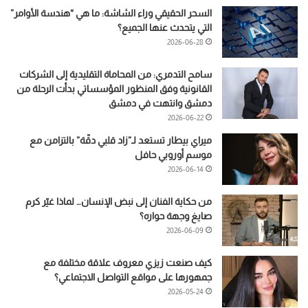
السحر الحقيقي وراء الشاشة: ما هي “هندسة الأوامر”
التي يتحدث عنها الجميع؟
2026-06-28
سامح التدمري: من المحاماة التقليدية إلى الشركات
القانونية وفق المنظور المؤسساتي بدأت الرحلة من
دمشق وانتهت في دمشق
2026-06-22
ميراي بيطار تستعد لـ”زاد قلبي دقّة” بالتزامن مع
موسم أوروبي حافل
2026-06-14
من حكاية الفنان إلى نبض الإنسان… لماذا غيّر كرم
صايغ وجهة حواره؟
2026-06-09
كيف صنعت زيزي معروف علاقة مختلفة مع
جمهورها على مواقع التواصل الاجتماعي؟
2026-05-24