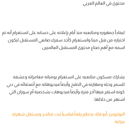
محتوى في العالم العربي.
ليفاجأ جمهوره ومتابعيه منذ أيام بإعلانه على حسابه على انستغرام أنه تم
اختياره من قبل ميتا وانستغرام كأحد سفراء صانعي المستقبل ليكون
اسمه مع أهم صناع محتوى المستقبل العالميين .
يشارك مسكون متابعيه على انستغرام يومياته مغامراته وعشقه
للسفر وحبّه ومهارته في الطبخ وأيضاً فيديوهاته مع أصدقائه في دبي
كونه استقر فيها آخر فترة وأيضاً فيديوهات بشخصية أم سوزان التي
اشتهر من خلالها .
اليوتيوبرز ;أبو فلة ;يحطم رقماً قياسياً ببث مباشر ويستغل شهرته
ببراعة