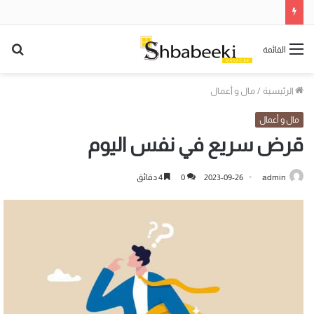
بح
القائمة
عن
الرئيسية
/
مال و أعمال
مال و أعمال
قرض سريع في نفس اليوم
admin
2023-09-26
0
4 دقائق