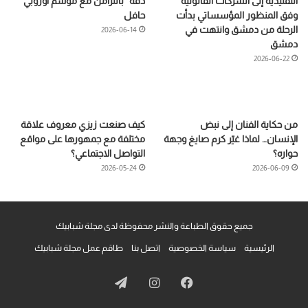
التقليدية إلى الشركات القانونية
دقّة” بالتزامن مع موسم أوروبي
وفق المنظور المؤسساتي بدأت
حافل
الرحلة من دمشق وانتهت في
2026-06-14
دمشق
2026-06-22
من حكاية الفنان إلى نبض
كيف صنعت زيزي معروف علاقة
الإنسان… لماذا غيّر كرم صايغ وجهة
مختلفة مع جمهورها على مواقع
حواره؟
التواصل الاجتماعي؟
2026-05-24
2026-06-09
جميع حقوق الطباعة والنشر محفوظة لدى مجلة شبابيك
الرئيسية
سياسة الخصوصية
اتصل بنا
طاقم عمل مجلة شبابيك
فيسبوك
انستقرام
تيلقرام