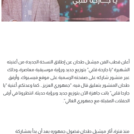
أعلن قطب الفن ميشىل طحان عن إطلاق النسخة الجديدة من أغنيته
الشهيرة “يا جارحة قلبي” بتوزيع جديد ورؤية موسيقية معاصرة، وذلك
عبر منشور شاركه على صفحته الرسمية على موقع فيسبوك. وأرفق
طحان المنشور بتعليق قال فيه: “جمهوري العزيز… كما وعدتكم، أغنية “يا
جارحا قلبي” باتت جاهزة الآن بتوزيع جديد وبرؤية حديثة. انتظرونا في أرقى
الحفلات المقبلة مع جمهوري الغالي”.
منذ فترة، أثار ميشيل طحان فضول جمهوره بعد أن بدأ بمشاركة