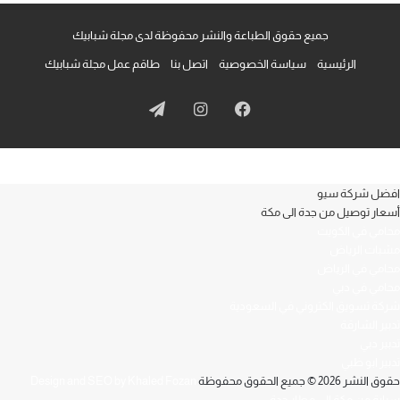
جميع حقوق الطباعة والنشر محفوظة لدى مجلة شبابيك
الرئيسية
سياسة الخصوصية
اتصل بنا
طاقم عمل مجلة شبابيك
فيسبوك
انستقرام
تيلقرام
افضل شركة سيو
أسعار توصيل من جدة الى مكة
محامي في الكويت
مشبات الرياض
محامي في الرياض
محامي في دبي
شركة تسويق الكتروني في السعودية
تدبير الشارقة
تدبير دبي
تدبير ابو ظبي
حقوق النشر 2026 © جميع الحقوق محفوظة
Design and SEO by Khaled Fozan
سيارة من مكة الى مطار جدة