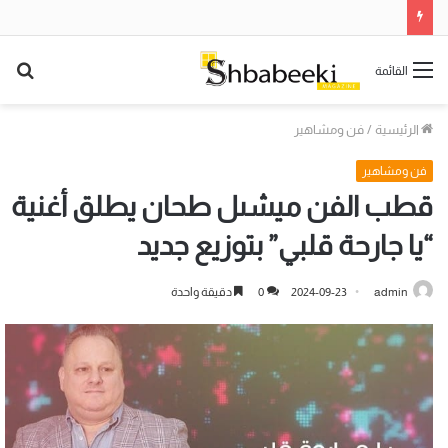
بح
القائمة
عن
الرئيسية
/
فن ومشاهير
فن ومشاهير
قطب الفن ميشىل طحان يطلق أغنية
“يا جارحة قلبي” بتوزيع جديد
admin
2024-09-23
0
دقيقة واحدة