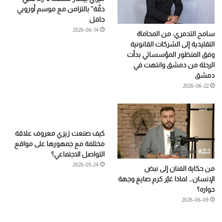
دقّة” بالتزامن مع موسم أوروبي
حافل
2026-06-14
سامح التدمري: من المحاماة
التقليدية إلى الشركات القانونية
وفق المنظور المؤسساتي بدأت
الرحلة من دمشق وانتهت في
دمشق
2026-06-22
كيف صنعت زيزي معروف علاقة
مختلفة مع جمهورها على مواقع
التواصل الاجتماعي؟
2026-05-24
من حكاية الفنان إلى نبض
الإنسان… لماذا غيّر كرم صايغ وجهة
حواره؟
2026-06-09