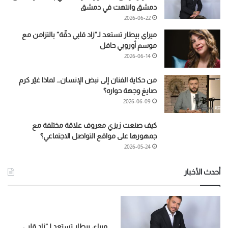
دمشق وانتهت في دمشق
2026-06-22
ميراي بيطار تستعد لـ”زاد قلبي دقّة” بالتزامن مع
موسم أوروبي حافل
2026-06-14
من حكاية الفنان إلى نبض الإنسان… لماذا غيّر كرم
صايغ وجهة حواره؟
2026-06-09
كيف صنعت زيزي معروف علاقة مختلفة مع
جمهورها على مواقع التواصل الاجتماعي؟
2026-05-24
أحدث الأخبار
ميراي بيطار تستعد لـ”زاد قلبي