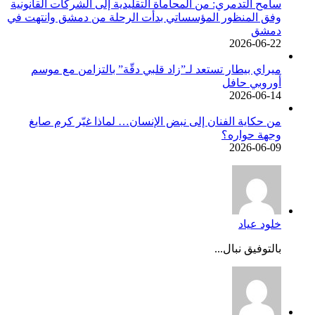
سامح التدمري: من المحاماة التقليدية إلى الشركات القانونية
وفق المنظور المؤسساتي بدأت الرحلة من دمشق وانتهت في
دمشق
2026-06-22
ميراي بيطار تستعد لـ”زاد قلبي دقّة” بالتزامن مع موسم
أوروبي حافل
2026-06-14
من حكاية الفنان إلى نبض الإنسان… لماذا غيّر كرم صايغ
وجهة حواره؟
2026-06-09
خلود عياد
بالتوفيق نبال...