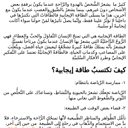
كثيرٌ ما يشعرُ الشَّخصُ بالهدوءِ والرَّاحةِ عندما يكونُ برفقةِ بعض
الأشخاص دونَ غيرهم، بينما يشعرُ بالضِّيقِ والغضبِ عندما يكونُ مع
آخرين، هذا ما يسمَّى الطاقة الإيجابية فالطَّاقاتُ التي نكتنزُها في
داخلِنا لا تؤثِّرُ علينا فقط، وإنَّما يصلُ تأثيرُها لمَنْ حولَنا سواء أكانت
إيجابيةً أو سلبيةً.
الطاقة الإيجابية هي التي تمنحُ الإنسانَ التَّفاؤلَ والحبَّ والعطاءَ، فهي
الرُّوحُ الدَّاخليَّةُ التي يشعرُ بها الإنسانُ عندما يكونُ مرتاحاً نفسيَّاً،
فيشعرُ بأنَّه يمتلكُ طاقةً كبيرةً تشجِّعُهُ ليعيشَ حياة أفضل، ويتَّغلَّبَ
على المصاعبِ وكدماتِ الحياةِ، فالطَّاقةُ الإيجابيَّةُ تعتمدُ على التَّفكيرِ
الإيجابيِّ وطردِ الأفكارِ السَّلبيَّةِ
كيفَ تكتسبُ طاقة إيجابية؟
١- ممارسة الرِّياضة بانتظام:
الرِّياضة تجعلُك تشعرُ بالحيويةِ والنَّشاطِ، وتساعدُك على التَّخلُّصِ من
التَّوترِ والضُّغوطِ التي نعاني منها .
٢- قضاء بعض الوقت في الطبيعة:
تأمُّل الظَّواهر والمناظر الطَّبيعية لأنَّها تمنحُك الرُّاحة والاسترخاء، فلا
بدَّ من الاستجمامِ والذَّهابِ في رحلةٍ إلى الطَّبيعة من حين إلى آخر،