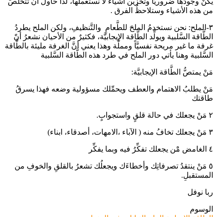
يكنْ وجودُها ضروريَّاً وتخزين أشياء لا نستعملُها، لذا حاولْ أن تتخلَّصَ
من هذه الأشياء وستلاحظُ الفرق .
٣-الملح: نحن نستخدمُ الملحَ للطَّعامِ والتَّنظيفِ، ولكن الملح يطردُ
الطَّاقة السَّلبية ويولِّد الطَّاقة الإيجابيَّة، فكثيرٌ من الأحيان نشعرُ أنًَ
غرفة ما غير مريحة نفسيَّاً ومملَّة وهذا يعني أنَّ الغرفة مليئة بالطَّاقة
السَّلبية وهنا يأتي دور الملح في طرد هذه الطَّاقة السَّلبية
مَنْ يمتصُّ الطَّاقة الإيجابيَّة:
مَنْ يطلبُ الاهتمام والعطف ويحمِّلك مسؤولية وضعه فهذا يسرقُ
طاقتك
٢ مَنْ يجعلك في حالة قلقٍ واستجوابٍ.
٣ مَنْ يجعلك تخافُ منه ( الآباء ،الامهات، أصدقاء، ابناء)
٤ الغامض مَْن يجعلك تفكِّرُ فيه وبما يفكِّر
٥ مَنْ ينتقدُ تصرفاتِك وأخطاءَك ويجعلُك تشعرُ بالقلقِ والخوفِ من
المستقبلِ.
ربا نوفل
الوسوم