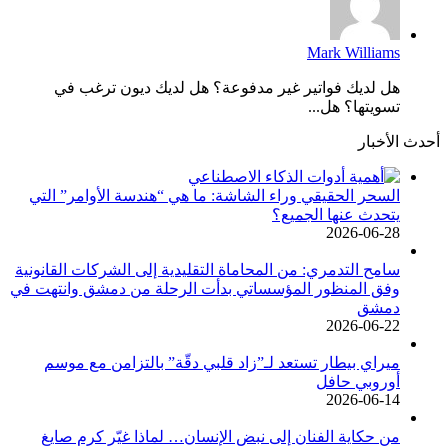
Mark Williams
هل لديك فواتير غير مدفوعة؟ هل لديك ديون ترغب في
تسويتها؟ هل...
أحدث الأخبار
السحر الحقيقي وراء الشاشة: ما هي “هندسة الأوامر” التي
يتحدث عنها الجميع؟
2026-06-28
سامح التدمري: من المحاماة التقليدية إلى الشركات القانونية
وفق المنظور المؤسساتي بدأت الرحلة من دمشق وانتهت في
دمشق
2026-06-22
ميراي بيطار تستعد لـ”زاد قلبي دقّة” بالتزامن مع موسم
أوروبي حافل
2026-06-14
من حكاية الفنان إلى نبض الإنسان… لماذا غيّر كرم صايغ