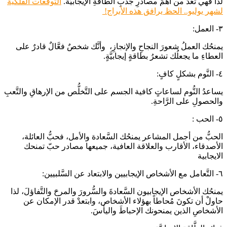
لذا فهي تُعَدُّ من أهمِّ مصادرِ جذبِ الطَّاقةِ الإيجابيَّة.
التوقعات الفلكية
لشهر يوليو.. الحظ يرافق هذه الأبراج!
٣- العمل:
يمنحُك العملُ شعورَ النجاحِ والإنجازِ، وأنَّك شخصٌ فعَّالٌ قادرٌ على
العطاءِ ما يجعلُك تشعرُ بطاقةٍ إيجابيَّةٍ.
٤- النَّوم بشكلٍ كافٍ:
يساعدُ النُّوم لساعاتٍ كافية الجسم على التَّخلُّص من الإرهاقِ والتَّعبِ
والحصولِ على الرَّاحةِ.
٥- الحب :
الحبُّ من أجمل المشاعر يمنحُك السَّعادة والأمل، فحبُّ العائلة،
الأصدقاء، الأقارب والعلاقة العافية، جميعها مصادر حبّ تمنحك
الايجابية
٦- التَّعامل مع الأشخاص الإيجابيين والابتعاد عن السَّلبيين:
يمنحُك الأشخاص الإيجابيون السَّعادةَ والسُّرورَ والمرحَ والتَّفاؤلَ، لذا
حاولْ أن تكونَ مُحاطاً بهؤلاء الأشخاص، وابتعدْ قدر الإمكان عن
الأشخاصِ الذين يمنحونك الإحباطَ واليأسَ.