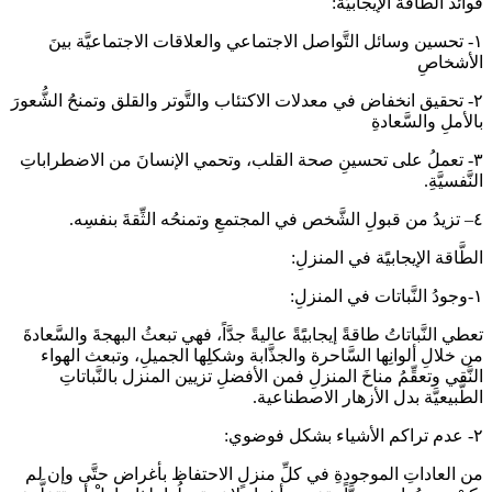
فوائد الطَّاقة الإيجابيَّة:
١- تحسين وسائل التَّواصل الاجتماعي والعلاقات الاجتماعيَّة بينَ
الأشخاصِ
٢- تحقيق انخفاض في معدلات الاكتئاب والتَّوتر والقلق وتمنحُ الشُّعورَ
بالأملِ والسَّعادةِ
٣- تعملُ على تحسينِ صحة القلب، وتحمي الإنسانَ من الاضطراباتِ
النَّفسيَّةِ.
٤– تزيدُ من قبولِ الشَّخص في المجتمعِ وتمنحُه الثِّقةَ بنفسِه.
الطَّاقة الإيجابيًَة في المنزلِ:
١-وجودُ النَّباتات في المنزلِ:
تعطي النَّباتاتُ طاقةً إيجابيًَةً عاليةً جدَّاً، فهي تبعثُ البهجةَ والسَّعادةَ
من خلالِ ألوانِها السَّاحرة والجذَّابة وشكلِها الجميلِ، وتبعث الهواء
النَّقي وتعقِّمُ مناخَ المنزلِ فمن الأفضلِ تزيين المنزل بالنَّباتاتِ
الطَّبيعيَّة بدل الأزهار الاصطناعية.
٢- عدم تراكم الأشياء بشكل فوضوي:
من العاداتِ الموجودةِ في كلِّ منزلٍ الاحتفاظ بأغراض حتَّى وإن لم