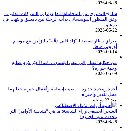
2026-06-28
سامح التدمري: من المحاماة التقليدية إلى الشركات القانونية
وفق المنظور المؤسساتي بدأت الرحلة من دمشق وانتهت في
دمشق
2026-06-22
ميراي بيطار تستعد لـ”زاد قلبي دقّة” بالتزامن مع موسم
أوروبي حافل
2026-06-14
من حكاية الفنان إلى نبض الإنسان… لماذا غيّر كرم صايغ
وجهة حواره؟
2026-06-09
أحمد ومحمد حدارة… بصمة إنسانية وأعمال خيرية جعلتهما
محل تقدير واحترام
منذ 22 ساعة
السحر الحقيقي وراء الشاشة: ما هي “هندسة الأوامر” التي
يتحدث عنها الجميع؟
2026-06-28