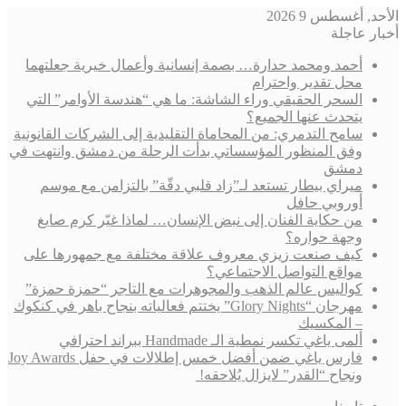
الأحد, أغسطس 9 2026
أخبار عاجلة
أحمد ومحمد حدارة… بصمة إنسانية وأعمال خيرية جعلتهما
محل تقدير واحترام
السحر الحقيقي وراء الشاشة: ما هي “هندسة الأوامر” التي
يتحدث عنها الجميع؟
سامح التدمري: من المحاماة التقليدية إلى الشركات القانونية
وفق المنظور المؤسساتي بدأت الرحلة من دمشق وانتهت في
دمشق
ميراي بيطار تستعد لـ”زاد قلبي دقّة” بالتزامن مع موسم
أوروبي حافل
من حكاية الفنان إلى نبض الإنسان… لماذا غيّر كرم صايغ
وجهة حواره؟
كيف صنعت زيزي معروف علاقة مختلفة مع جمهورها على
مواقع التواصل الاجتماعي؟
كواليس عالم الذهب والمجوهرات مع التاجر “حمزة حمزة”
مهرجان “Glory Nights” يختتم فعالياته بنجاح باهر في كنكوك
– المكسيك
ألمى ياغي تكسر نمطية الـ Handmade ببراند احترافي
فارس ياغي ضمن أفضل خمس إطلالات في حفل Joy Awards
ونجاح “القدر” لايزال يُلاحقه!