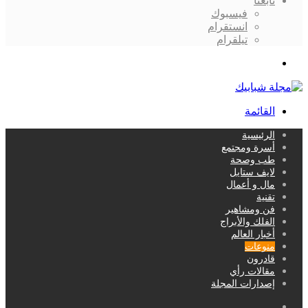
تابعنا
فيسبوك
انستقرام
تيلقرام
بحث
عن
القائمة
الرئيسية
أسرة ومجتمع
طب وصحة
لايف ستايل
مال و أعمال
تقنية
فن ومشاهير
الفلك والأبراج
أخبار العالم
منوعات
قادرون
مقالات رأي
إصدارات المجلة
بحث