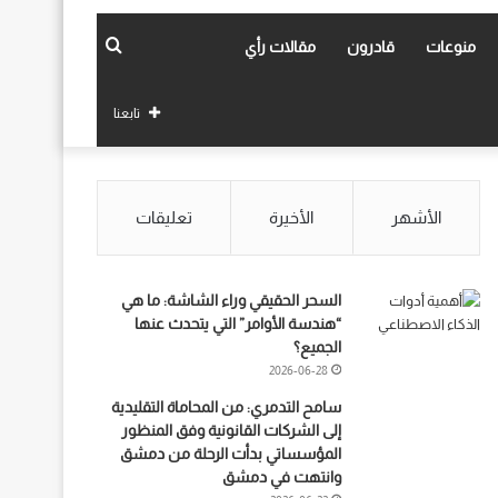
بحث
منوعات
قادرون
مقالات رأي
عن
تابعنا
الأشهر
الأخيرة
تعليقات
السحر الحقيقي وراء الشاشة: ما هي
“هندسة الأوامر” التي يتحدث عنها
الجميع؟
2026-06-28
سامح التدمري: من المحاماة التقليدية
إلى الشركات القانونية وفق المنظور
المؤسساتي بدأت الرحلة من دمشق
وانتهت في دمشق