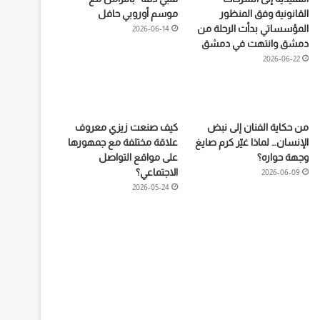
القانونية وفق المنظور
موسم أوروبي حافل
المؤسساتي بدأت الرحلة من
2026-06-14
دمشق وانتهت في دمشق
2026-06-22
من حكاية الفنان إلى نبض
كيف صنعت زيزي معروف
الإنسان… لماذا غيّر كرم صايغ
علاقة مختلفة مع جمهورها
وجهة حواره؟
على مواقع التواصل
الاجتماعي؟
2026-06-09
2026-05-24