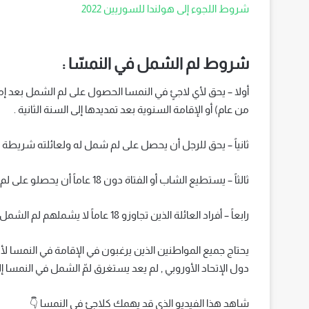
شروط اللجوء إلى هولندا للسوريين 2022
شروط لم الشمل في النمسّا :
أولا – يحق لأي لاجئٍ في النمسا الحصول على لم الشمل بعد إم
من عام) أو الإقامة السنوية بعد تمديدها إلى السنة الثانية .
ثانياً – يحق للرجل أن يحصل على لم شمل له ولعائلته شريطة ألا
ثالثاً – يستطيع الشاب أو الفتاة دون 18 عاماً أن يحصلو على لم شمل العائلة و الأخوة الذين لم يتمّوا هذا العمر أيضاً .
رابعاً – أفراد العائلة الذين تجاوزو 18 عاماً لا يشملهم لم الشمل في النمسّا .
يحتاج جميع المواطنين الذين يرغبون في الإقامة في النمسا ل
دول الإتحاد الأوروبي , لم يعد يستغرق لمّ الشمل في النمسا إلا مدةً تتراوح بين 8 الى 12 شهراً من أج
شاهد هذا الفيديو الذي قد يهمك كلاجئ في النمسا 👇