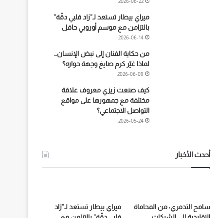
2026-06-22
ميراي بيطار تستعد لـ”زاد قلبي دقّة”
بالتزامن مع موسم أوروبي حافل
2026-06-14
من حكاية الفنان إلى نبض الإنسان…
لماذا غيّر كرم صايغ وجهة حواره؟
2026-06-09
كيف صنعت زيزي معروف علاقة
مختلفة مع جمهورها على مواقع
التواصل الاجتماعي؟
2026-05-24
أحدث الأخبار
سامح التدمري: من المحاماة
ميراي بيطار تستعد لـ”زاد
التقليدية إلى الشركات
قلبي دقّة” بالتزامن مع