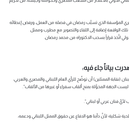
لألماني الدولي بالاعتذار من الشعب المصري وحكومته وجيشه، من تكريم
ر المصري المؤسفة الذي تسبَّب رمضان في فصله من العمل، ورفض إعطائه
تلك الواقعة إضافة إلى اللقاء والتصوير مع مطرب وممثل
لدولي اتَّخذ قراراً بسحب الدكتوراه من محمد رمضان.
درت بياناً جاء فيه:
ان (نقابة الممثلين) أن توضِّح للرأي العام اللبناني والمصري والعربي،
ليست الجهة المخوَّلة بمنح ألقاب سفراء أو غيرها من الألقاب”.
ية شكلية؛ لأنَّ دأبنا هو الدفاع عن حقوق الممثل اللبناني ودعمه،