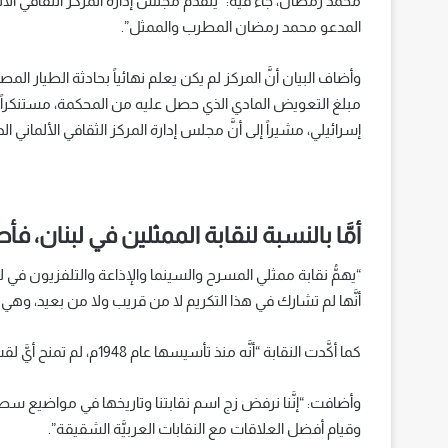
محمد رمضان، جاء فيه: “يتقدَّم مجلس إدارة المركز الثقافي ا
المدعو محمد رمضان المطرب والممثل”.
وأضاف البيان أنَّ المركز لم يكن يعلم نهائياً بحادثة الطيا
مبلغ التعويض المادي الذي حصل عليه من المحكمة، مستنكراً 
إسرائيلي، مشيراً إلى أنَّ مجلس إدارة المركز الثقافي الألماني ا
أمَّا بالنسبة لنقابة الممثلين في لبنان، فأص
“يهمُّ نقابة ممثلي المسرح والسينما والإذاعة والتلفزيون في لبن
أنَّها لم تشارك في هذا التكريم لا من قريب ولا من بعيد، وهي 
كما أكَّدت النقابة “أنَّه منذ تأسيسها عام 1948م، لم تمنح أيَّ لقب لأيِّ فنان عربي أو لبناني”.
وأضافت: “إنَّنا نرفض زج اسم نقابتنا وتاريخها في مواضيع سطح
وقيام أفضل العلاقات مع النقابات العربيَّة الشقيقة”.