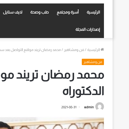
الرئيسية
أسرة ومجتمع
طب وصحة
لايف ستايل
إصدارات المجلة
الرئيسية
/
فن ومشاهير
/
محمد رمضان تريند مواقع التواصل بعد سح
فن ومشاهير
محمد رمضان تريند مو
الدكتوراه
2021-08-31
admin