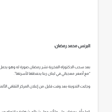
البرنس محمد رمضان:
بعد سحب الدكتوراه الفخرية نشر رمضان صورة له وهو يحمل طفلةً ل
“مع أصغر معجباتي في لبنان ربنا يحفظها لأسرتها”.
وجاءت التدوينة بعد وقت قليل من إعلان المركز الثقافي الألم
كما علَّق رمضان على ما أثير حول شرائه شهادة دكتوراه من ال