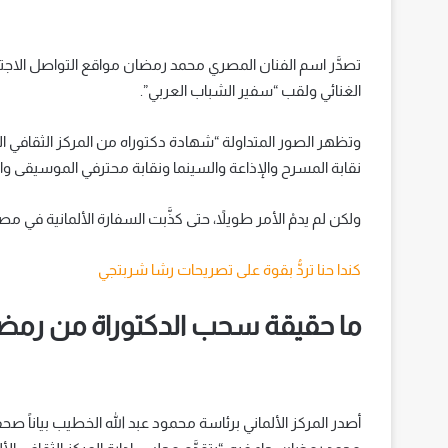
تصدَّر اسم الفنان المصري محمد رمضان مواقع التواصل الاجتم
الغنائي ولقب “سفير الشباب العربي”.
وتظهر الصور المتداولة “شهادة دكتوراه من المركز الثقافي ال
نقابة المسرح والإذاعة والسينما ونقابة محترفي الموسيقى وال
ولكن لم يدمْ الأمر طويلاً، حتى كذَّبت السفارة الألمانية في مصر
كندا حنا تردُّ بقوة على تصريحات رشا شربتجي
ما حقيقة سحب الدكتوراة من رمض
أصدر المركز الألماني برئاسة محمود عبد الله الخطيب بياناً صح