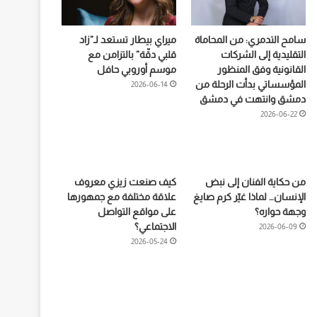
سامح التدمري: من المحاماة
ميراي بيطار تستعد لـ”زاد
التقليدية إلى الشركات
قلبي دقّة” بالتزامن مع
القانونية وفق المنظور
موسم أوروبي حافل
المؤسساتي بدأت الرحلة من
2026-06-14
دمشق وانتهت في دمشق
2026-06-22
من حكاية الفنان إلى نبض
كيف صنعت زيزي معروف
الإنسان… لماذا غيّر كرم صايغ
علاقة مختلفة مع جمهورها
وجهة حواره؟
على مواقع التواصل
الاجتماعي؟
2026-06-09
2026-05-24