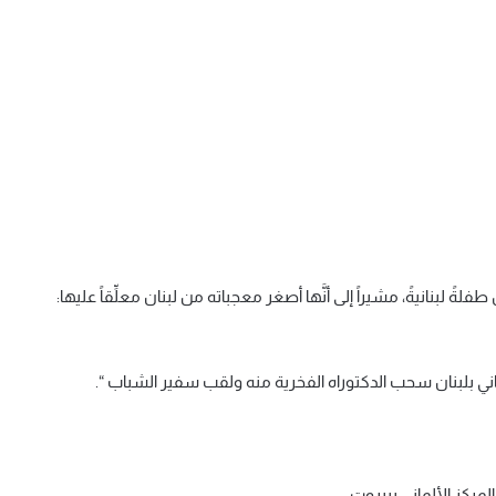
بنانيةً، مشيراً إلى أنَّها أصغر معجباته من لبنان معلِّقاً عليها:
اني بلبنان سحب الدكتوراه الفخرية منه ولقب سفير الشباب “.
مركز الألماني ببيروت.