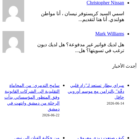
Christopher Nissan
اسمي السيد كريستوفر نيسان ، أنا مواطن
هولندي. أنا هنا لتقديم...
Mark Williams
هل لديك فواتير غير مدفوعة؟ هل لديك ديون
ترغب في تسويتها؟ هل...
أحدث الأخبار
ميراي بيطار تستعد لـ”زاد قلبي
سامح التدمري: من المحاماة
دقّة” بالتزامن مع موسم أوروبي
التقليدية إلى الشركات القانونية
حافل
وفق المنظور المؤسساتي بدأت
الرحلة من دمشق وانتهت في
2026-06-14
دمشق
2026-06-22
كيف صنعت زيزي معروف
من حكاية الفنان إلى نبض