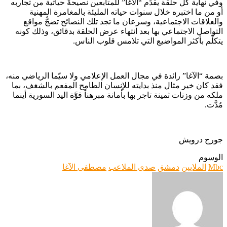
وفي نهاية كل حلقة يقدِّم “الآغا” للمتابعين نصيحةً حياتية من تجاربه
أو من ما اختبره خلال سنوات حياته المليئة بالمغامرة المهنية
والعلاقات الاجتماعية، وسرعان ما تجد تلك النصائح تضجُّ مواقع
التواصل الاجتماعي بها بعد انتهاء عرض الحلقة بدقائق، وذلك كونه
يتكلَّم بأكثر المواضيع التي تلامس قلوب الناس.
بصمة “الآغا” رائدة في مجال العمل الإعلامي ولا سيّما الرياضي منه،
فقد كان خير مثال منذ بدايته للإنسان الطامح المفعم بالشغف، بما
ملكه من وزنات ثمينة تاجر بها بأمانة مبرهناً قوَّة اليد السورية أينما
مُدَّت.
جورج درويش
الوسوم
Mbc
الملايين
دمشق
صدى الملاعب
مصطفى الآغا