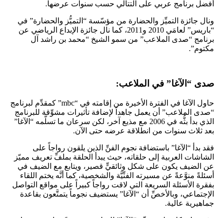
أفضل برنامج عربي على التتالي حسب سنوات عرضها.
ونال جائزة التميِّز والحضارة من مؤسّسة “التميُّز والحضارة” في
“باريس” لعامَي 2010 و2011، كما نال جائزة الإبداع الرياضي عن
برنامج “صدى الملاعب” من سمو الشيخ “محمد بن راشد آل
مكتوم”.
صدى “الآغا” في الملاعب:
حاول الآغا في الفترة الأخيرة من إقامته في “mbc” كمقدِّم لبرنامج
“صدى الملاعب” أن يعمل جاهداً لإضافة تأثيرات مشوِّقة للبرنامج
الذي بدأ بثُّه في 2006 مع مذيع آخر، لكن سرعان ما تسلَّمه “الآغا”
بعد ثلاث سنوات من انطلاقة عرضه حتى الآن.
فقد بدأ “الآغا” باستضافة نجوم الفنِّ الذين يلقون رواجاً على
الشاشات العربية إلى حلقاته، حيث يبدأ الحلقة بملفِّ تعريف مميّز
عن الضيف يكون على شكل وثائقيٍّ قصير، ويتابع مع الضيف في
أسئلةً منوَّعةً عن مسيرته الفنِّيَّة والشخصية، كما أنَّه يختم اللقاء
بفقرة الأسئلة السريعة التي لاقت رواجاً كبيراً على مواقع التواصل
الإجتماعي، وبالأخصِّ أن “الآغا” يستضيف نجوماً يتمتَّعون بقاعدة
جماهيرية عالية.