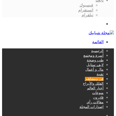
تابعنا
فيسبوك
انستقرام
تيلقرام
بحث
عن
القائمة
الرئيسية
أسرة ومجتمع
طب وصحة
لايف ستايل
مال و أعمال
تقنية
فن ومشاهير
الفلك والأبراج
أخبار العالم
منوعات
قادرون
مقالات رأي
إصدارات المجلة
بحث