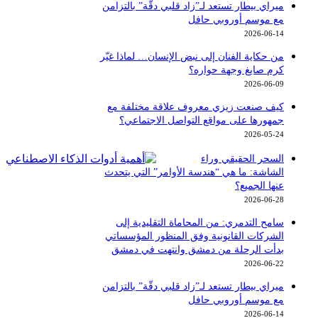
ميراي بيطار تستعد لـ”زاد قلبي دقّة” بالتزامن
مع موسم أوروبي حافل
2026-06-14
من حكاية الفنان إلى نبض الإنسان… لماذا غيّر
كرم صايغ وجهة حواره؟
2026-06-09
كيف صنعت زيزي معروف علاقة مختلفة مع
جمهورها على مواقع التواصل الاجتماعي؟
2026-05-24
السحر الحقيقي وراء
الشاشة: ما هي “هندسة الأوامر” التي يتحدث
عنها الجميع؟
2026-06-28
سامح التدمري: من المحاماة التقليدية إلى
الشركات القانونية وفق المنظور المؤسساتي
بدأت الرحلة من دمشق وانتهت في دمشق
2026-06-22
ميراي بيطار تستعد لـ”زاد قلبي دقّة” بالتزامن
مع موسم أوروبي حافل
2026-06-14