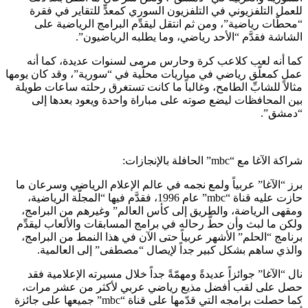
للعمل التلفزيوني في التلفزيون السوري كمعدٍّ للتقاير في فقرة
“محطّات رياضية”، ومن ثم انتقل ليقدِّم البرامج الرياضية على
الشاشة فقدَّم “الأحد رياضي، وما يطلبه الرياضيون”.
كما أنه لعب كلاعب كرة وحارس مرمى لسنوات عديدة، كما أنه
عمل كمعلّق رياضي في مباريات محلّية في “سورية”، وقد كان يومها
مثالاً للشابِّ الطامح، وغالباً ما كانت تستغرق رحلته ساعات طويلة
بين المحافظات ليضع صوته على مباراة واحدة ويعود بعدها إلى
“دمشق”.
شراكة الآغا مع “mbc” الحافلة بالإنجازات:
برز “الآغا” عربياً ولمع نجمه في عالم الإعلام الرياضي وسرعان ما
حازت عليه قناة “mbc” عام 1996، فقدَّم فيها “المجلَّة الرياضية،
ومقهى الرياضة، والطريق إلى كأس العالم” وغيرهم من البرامج،
ولكن ما لبث وأن حطَّ رحاله في برامج المسابقات والألعاب ليقدِّم
برنامج “الحلم” الأشهر عربياً حتى الآن في هذا النمط من البرامج،
والذي ساهم بشكل كبير جداً لإيصال “مصطفى” إلى العالمية.
نال “الآغا” جوائزاً عديدةً ومهمّةً جداً خلال مسيرته الإعلامية فقد
حصل على لقب أفضل مذيع رياضي عربي لأكثر من عشر مرات،
كما حصلت برامجه التي قدّمها على قناة “mbc” جميعها على جائزة