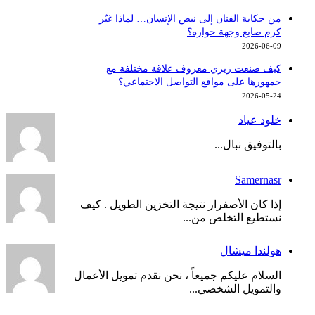
من حكاية الفنان إلى نبض الإنسان… لماذا غيّر
كرم صايغ وجهة حواره؟
2026-06-09
كيف صنعت زيزي معروف علاقة مختلفة مع
جمهورها على مواقع التواصل الاجتماعي؟
2026-05-24
خلود عياد
بالتوفيق نبال...
Samernasr
إذا كان الأصفرار نتيجة التخزين الطويل . كيف
نستطيع التخلص من...
هولندا ميشال
السلام عليكم جميعاً ، نحن نقدم تمويل الأعمال
والتمويل الشخصي...