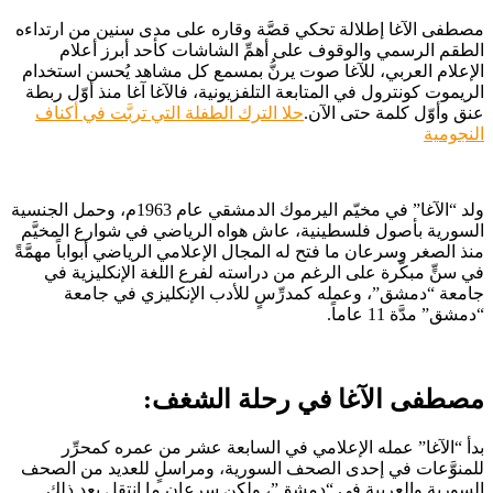
مصطفى الآغا إطلالة تحكي قصَّة وقاره على مدى سنين من ارتداءه
الطقم الرسمي والوقوف على أهمِّ الشاشات كأحد أبرز أعلام
الإعلام العربي، للآغا صوت يرنُّ بمسمع كل مشاهد يُحسن استخدام
الريموت كونترول في المتابعة التلفزيونية، فالآغا آغا منذ أوّل ربطة
عنق وأوّل كلمة حتى الآن.
حلا الترك الطفلة التي تربَّت في أكناف
النجومية
ولد “الآغا” في مخيّم اليرموك الدمشقي عام 1963م، وحمل الجنسية
السورية بأصول فلسطينية، عاش هواه الرياضي في شوارع المخيَّم
منذ الصغر وسرعان ما فتح له المجال الإعلامي الرياضي أبواباً مهمَّةً
في سنٍّ مبكّرة على الرغم من دراسته لفرع اللغة الإنكليزية في
جامعة “دمشق”، وعمله كمدرِّسٍ للأدب الإنكليزي في جامعة
“دمشق” مدَّة 11 عاماً.
مصطفى الآغا في رحلة الشغف:
بدأ “الآغا” عمله الإعلامي في السابعة عشر من عمره كمحرِّر
للمنوَّعات في إحدى الصحف السورية، ومراسلٍ للعديد من الصحف
السورية والعربية في “دمشق”، ولكن سرعان ما انتقل بعد ذلك