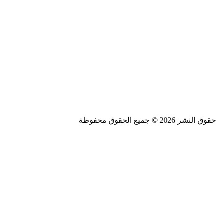
محامي في الرياض
محامي في دبي
شركة تسويق الكتروني في السعودية
تدبير الشارقة
تدبير دبي
تدبير ابو ظبي
حقوق النشر 2026 © جميع الحقوق محفوظة
Design and SEO by
Khaled Fozan
سيارة من مكة الى مطار جدة
تكسي من مطار جدة الى مكة
شركة تنظيف دكت مكيفات بجدة
شركة تنظيف بالبخار بجدة
شركة تسويق الكتروني في السعودية