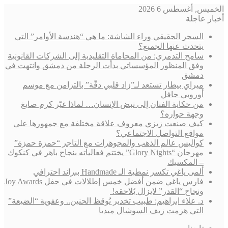
الخميس, أغسطس 6 2026
أخبار عاجلة
السحر الحقيقي وراء الشاشة: ما هي “هندسة الأوامر” التي
يتحدث عنها الجميع؟
سامح التدمري: من المحاماة التقليدية إلى الشركات القانونية
وفق المنظور المؤسساتي بدأت الرحلة من دمشق وانتهت في
دمشق
ميراي بيطار تستعد لـ”زاد قلبي دقّة” بالتزامن مع موسم
أوروبي حافل
من حكاية الفنان إلى نبض الإنسان… لماذا غيّر كرم صايغ
وجهة حواره؟
كيف صنعت زيزي معروف علاقة مختلفة مع جمهورها على
مواقع التواصل الاجتماعي؟
كواليس عالم الذهب والمجوهرات مع التاجر “حمزة حمزة”
مهرجان “Glory Nights” يختتم فعالياته بنجاح باهر في كنكوك
– المكسيك
ألمى ياغي تكسر نمطية الـ Handmade ببراند احترافي
فارس ياغي ضمن أفضل خمس إطلالات في حفل Joy Awards
ونجاح “القدر” لايزال يُلاحقه!
د. علاء ابراهيم: طبيب تخدير يُوقظ الحنين.. وعفوية “الضيعة”
التي هزمت زيف السوشال ميديا