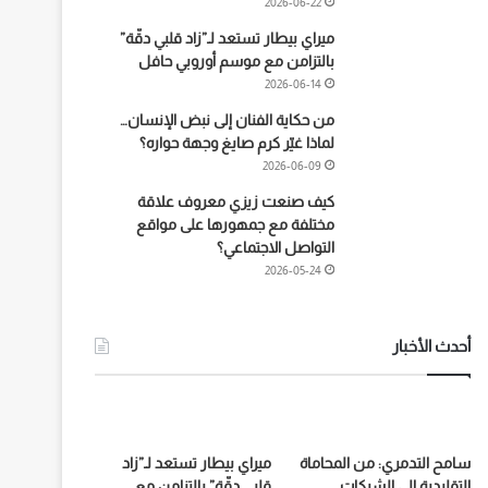
2026-06-22
ميراي بيطار تستعد لـ”زاد قلبي دقّة”
بالتزامن مع موسم أوروبي حافل
2026-06-14
من حكاية الفنان إلى نبض الإنسان…
لماذا غيّر كرم صايغ وجهة حواره؟
2026-06-09
كيف صنعت زيزي معروف علاقة
مختلفة مع جمهورها على مواقع
التواصل الاجتماعي؟
2026-05-24
أحدث الأخبار
سامح التدمري: من المحاماة
ميراي بيطار تستعد لـ”زاد
التقليدية إلى الشركات
قلبي دقّة” بالتزامن مع