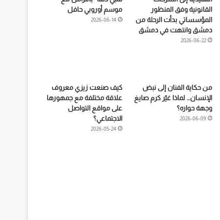
القانونية وفق المنظور
موسم أوروبي حافل
المؤسساتي بدأت الرحلة من
2026-06-14
دمشق وانتهت في دمشق
2026-06-22
من حكاية الفنان إلى نبض
كيف صنعت زيزي معروف
الإنسان… لماذا غيّر كرم صايغ
علاقة مختلفة مع جمهورها
وجهة حواره؟
على مواقع التواصل
الاجتماعي؟
2026-06-09
2026-05-24