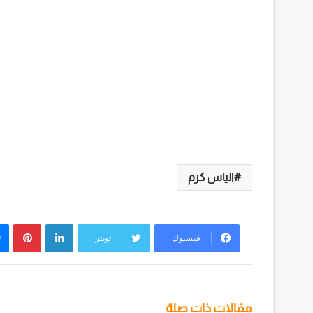
الياس كرم
لينكدإن
بينت
فيسبوك
تويتر
مقالات ذات صلة