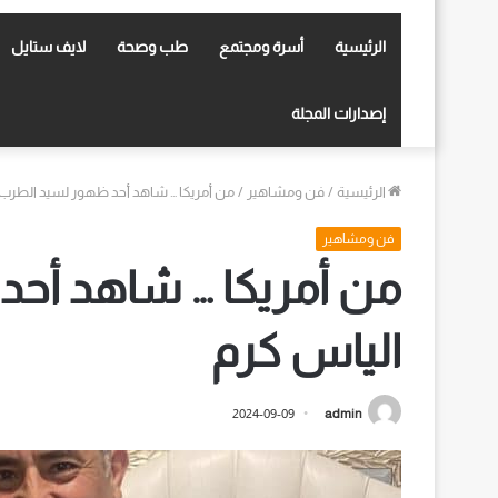
الرئيسية
أسرة ومجتمع
طب وصحة
لايف ستايل
إصدارات المجلة
الرئيسية
/
فن ومشاهير
/
من أمريكا … شاهد أحد ظهور لسيد الطرب 
فن ومشاهير
من أمريكا … شاهد أح
الياس كرم
2024-09-09
admin