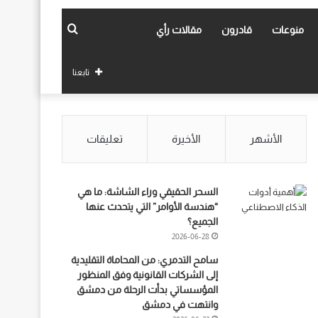
بحث
منوعات
قادرون
مقالات رأي
عن
تابعنا
الأشهر
الأخيرة
تعليقات
السحر الحقيقي وراء الشاشة: ما هي
“هندسة الأوامر” التي يتحدث عنها
الجميع؟
2026-06-28
سامح التدمري: من المحاماة التقليدية
إلى الشركات القانونية وفق المنظور
المؤسساتي بدأت الرحلة من دمشق
وانتهت في دمشق