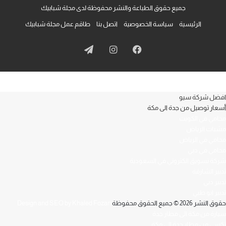
جميع حقوق الطباعة والنشر محفوظة لدى مجلة شبابيك
الرئيسية
سياسة الخصوصية
اتصل بنا
طاقم عمل مجلة شبابيك
فيسبوك
انستقرام
تيلقرام
افضل شركة سيو
أسعار توصيل من جدة الى مكة
محامي في الكويت
مشبات الرياض
محامي في الرياض
محامي في دبي
شركة تسويق الكتروني في السعودية
تدبير الشارقة
تدبير دبي
تدبير ابو ظبي
حقوق النشر 2026 © جميع الحقوق محفوظة
Design and SEO by Khaled Fozan
سيارة من مكة الى مطار جدة
تكسي من مطار جدة الى مكة