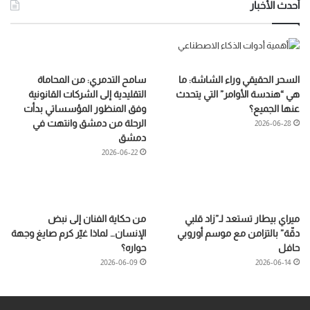
أحدث الأخبار
السحر الحقيقي وراء الشاشة: ما
سامح التدمري: من المحاماة
هي “هندسة الأوامر” التي يتحدث
التقليدية إلى الشركات القانونية
عنها الجميع؟
وفق المنظور المؤسساتي بدأت
الرحلة من دمشق وانتهت في
2026-06-28
دمشق
2026-06-22
ميراي بيطار تستعد لـ”زاد قلبي
من حكاية الفنان إلى نبض
دقّة” بالتزامن مع موسم أوروبي
الإنسان… لماذا غيّر كرم صايغ وجهة
حافل
حواره؟
2026-06-09
2026-06-14