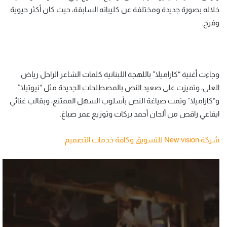
خلاله بصورة جديدة ومختلفة عن كليباته السابقة، حيث كان أكثر حيوية
وفرح.
وجاءت أغنية “كاراميلا” باللهجة اللبنانية كلمات الشاعر الراحل رياض
العلي، وتميزت على صعيد النص بالمصطلحات الجديدة مثل “نيوتيلا”
و“كاراميلا” وتمت صياغة النص بأسلوب السهل الممتنع، وبقالب غنائي
ايقاعي راقص من ألحان أحمد بركات وتوزيع عمر صباغ.
شركة New vision للتسويق وكافة خدمات التصميم