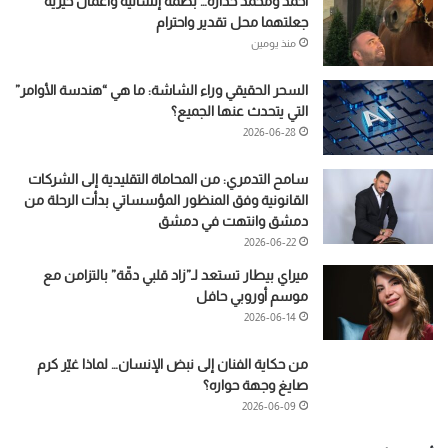
أحمد ومحمد حدارة… بصمة إنسانية وأعمال خيرية
جعلتهما محل تقدير واحترام
منذ يومين
السحر الحقيقي وراء الشاشة: ما هي “هندسة الأوامر”
التي يتحدث عنها الجميع؟
2026-06-28
سامح التدمري: من المحاماة التقليدية إلى الشركات
القانونية وفق المنظور المؤسساتي بدأت الرحلة من
دمشق وانتهت في دمشق
2026-06-22
ميراي بيطار تستعد لـ”زاد قلبي دقّة” بالتزامن مع
موسم أوروبي حافل
2026-06-14
من حكاية الفنان إلى نبض الإنسان… لماذا غيّر كرم
صايغ وجهة حواره؟
2026-06-09