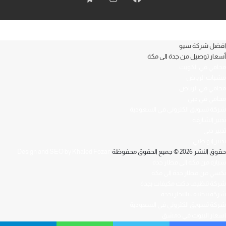
افضل شركة سيو
أسعار توصيل من جدة الى مكة
محامي في الكويت
مشبات الرياض
محامي في الرياض
محامي في دبي
شركة تسويق الكتروني في السعودية
تدبير الشارقة
تدبير دبي
تدبير ابو ظبي
حقوق النشر 2026 © جميع الحقوق محفوظة
Design and SEO by Khaled Fozan
سيارة من مكة الى مطار جدة
تكسي من مطار جدة الى مكة
شركة تنظيف دكت مكيفات بجدة
شركة تنظيف بالبخار بجدة
شركة تسويق الكتروني في السعودية
اسعار البيوت في دمشق
افضل محامي في العراق