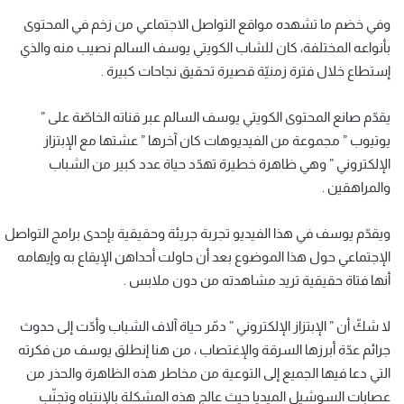
وفي خضم ما تشهده مواقع التواصل الاجتماعي من زخم في المحتوى
بأنواعه المختلفة، كان للشاب الكويتي يوسف السالم نصيب منه والذي
إستطاع خلال فترة زمنيّة قصيرة تحقيق نجاحات كبيرة .
يقدّم صانع المحتوى الكويتي يوسف السالم عبر قناته الخاصّة على ”
يوتيوب ” مجموعة من الفيديوهات كان آخرها ” عشتها مع الإبتزاز
الإلكتروني ” وهي ظاهرة خطيرة تهدّد حياة عدد كبير من الشباب
والمراهقين .
ويقدّم يوسف في هذا الفيديو تجربة جريئة وحقيقية بإحدى برامج التواصل
الإجتماعي حول هذا الموضوع بعد أن حاولت أحداهن الإيقاع به وإيهامه
أنها فتاة حقيقية تريد مشاهدته من دون ملابس .
لا شكّ أن ” الإبتزاز الإلكتروني ” دمّر حياة آلاف الشباب وأدّت إلى حدوث
جرائم عدّة أبرزها السرقة والإغتصاب ، من هنا إنطلق يوسف من فكرته
التي دعا فيها الجميع إلى التوعية من مخاطر هذه الظاهرة والحذر من
عصابات السوشيل الميديا حيث عالج هذه المشكلة بالإنتباه وتجنّب