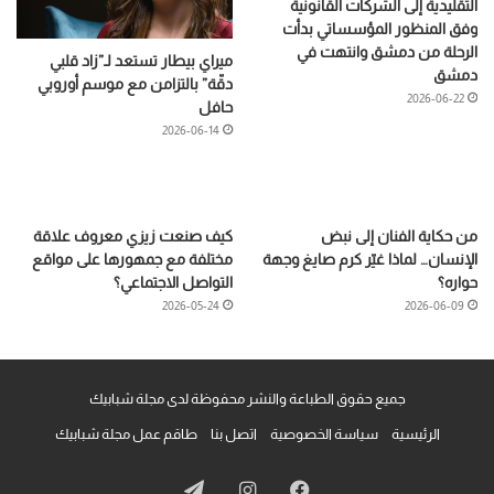
التقليدية إلى الشركات القانونية
وفق المنظور المؤسساتي بدأت
الرحلة من دمشق وانتهت في
ميراي بيطار تستعد لـ”زاد قلبي
دمشق
دقّة” بالتزامن مع موسم أوروبي
2026-06-22
حافل
2026-06-14
من حكاية الفنان إلى نبض
كيف صنعت زيزي معروف علاقة
الإنسان… لماذا غيّر كرم صايغ وجهة
مختلفة مع جمهورها على مواقع
حواره؟
التواصل الاجتماعي؟
2026-05-24
2026-06-09
جميع حقوق الطباعة والنشر محفوظة لدى مجلة شبابيك
الرئيسية
سياسة الخصوصية
اتصل بنا
طاقم عمل مجلة شبابيك
فيسبوك
انستقرام
تيلقرام