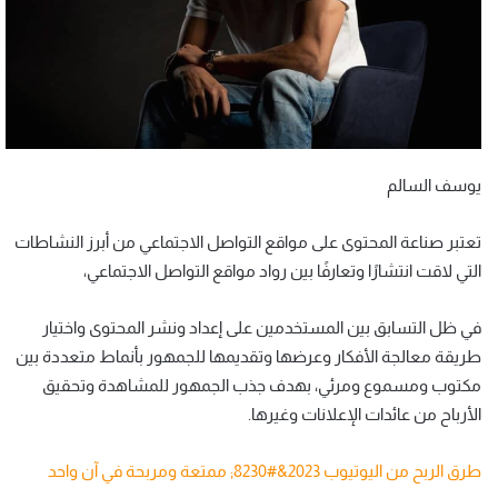
يوسف السالم
تعتبر صناعة المحتوى على مواقع التواصل الاجتماعي من أبرز النشاطات
التي لاقت انتشارًا وتعارفًا بين رواد مواقع التواصل الاجتماعي،
في ظل التسابق بين المستخدمين على إعداد ونشر المحتوى واختيار
طريقة معالجة الأفكار وعرضها وتقديمها للجمهور بأنماط متعددة بين
مكتوب ومسموع ومرئي، بهدف جذب الجمهور للمشاهدة وتحقيق
الأرباح من عائدات الإعلانات وغيرها.
طرق الربح من اليوتيوب 2023&#8230; ممتعة ومربحة في آن واحد