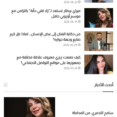
2026-06-22
ميراي بيطار تستعد لـ”زاد قلبي دقّة” بالتزامن مع
موسم أوروبي حافل
2026-06-14
من حكاية الفنان إلى نبض الإنسان… لماذا غيّر كرم
صايغ وجهة حواره؟
2026-06-09
كيف صنعت زيزي معروف علاقة مختلفة مع
جمهورها على مواقع التواصل الاجتماعي؟
2026-05-24
أحدث الأخبار
سامح التدمري: من المحاماة