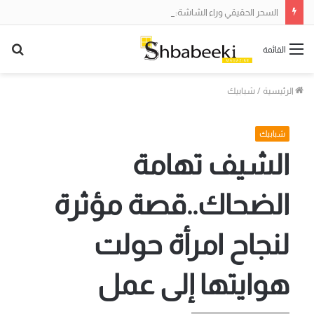
السحر الحقيقي وراء الشاشة: ما هي “هندسة الأوامر” التي يتحدث عنها الجميع؟
بح
القائمة
عن
الرئيسية
/
شبابيك
شبابيك
الشيف تهامة
الضحاك..قصة مؤثرة
لنجاح امرأة حولت
هوايتها إلى عمل