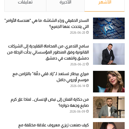
الأشهر
الأخيرة
تعليقات
السحر الحقيقي وراء الشاشة: ما هي “هندسة الأوامر”
التي يتحدث عنها الجميع؟
2026-06-28
سامح التدمري: من المحاماة التقليدية إلى الشركات
القانونية وفق المنظور المؤسساتي بدأت الرحلة من
دمشق وانتهت في دمشق
2026-06-22
ميراي بيطار تستعد لـ”زاد قلبي دقّة” بالتزامن مع
موسم أوروبي حافل
2026-06-14
من حكاية الفنان إلى نبض الإنسان… لماذا غيّر كرم
صايغ وجهة حواره؟
2026-06-09
كيف صنعت زيزي معروف علاقة مختلفة مع