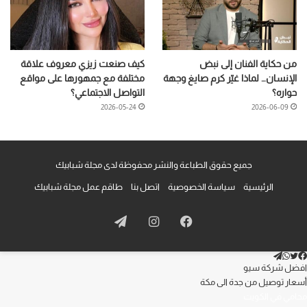
من حكاية الفنان إلى نبض
كيف صنعت زيزي معروف علاقة
الإنسان… لماذا غيّر كرم صايغ وجهة
مختلفة مع جمهورها على مواقع
حواره؟
التواصل الاجتماعي؟
2026-05-24
2026-06-09
جميع حقوق الطباعة والنشر محفوظة لدى مجلة شبابيك
الرئيسية
سياسة الخصوصية
اتصل بنا
طاقم عمل مجلة شبابيك
فيسبوك
انستقرام
تيلقرام
تويتر
تيلقرام
واتساب
فيسبوك
افضل شركة سيو
أسعار توصيل من جدة الى مكة
محامي في الكويت