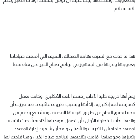
بالصعوبات، ولتتخطاها يجب عليك أن تؤمن بنفسك أولاً ثم الصبر وعدم
الاستسلام
هذا ما حدث مع الشيف تهامة الضحاك ، الشيف التي أمتعت صباحاتنا
بعفويتها وقربها من الجمهور في برنامج صباح الخير على قناة سما
رغم أنها خريجة كلية الآداب _قسم اللغة الأنكليزي ،وكانت تعمل
كمدرسة لغة إنكليزية ، إلا أنها وبسبب ظروف عائلية خاصة، قررت أن
تتجه لتحقق النجاح عن طريق هوايتها المحببة ، وبتشجيع ودعم من
والدها، بدأت الخطوة الأولى بأن تصقل موهبتها أكاديمياً ، حيث انتسبت
لمعهد جلجامش للتدريب والتأهيل ، وبعد أن شعرت إدارة المعهد
بتميزها وموهبتها ، قامت بتقديمها لبرنامج صباح الخير ، وهنا فتحت لها