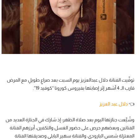
توفِّيت الفنانة دلال عبدالعزيز يوم السبت بعد صراعٍ طويلٍ مع المرض
قارب الـ 4 أشهر إثر إصابتها بفيروس كورونا “كوفيد 19”.
👈
دلال عبد العزيز
وشُيِّعت جنازتها اليوم بعد صلاة الظهر؛ إذ شارك في الجنازة العديد من
الفنانين وبعضهم حرص على حضور الغسل والتكفين، أبرزهم الفنانة
المعتزلة شمس البارودي، والفنانة سهير البابلي وصديقتها الفنانة