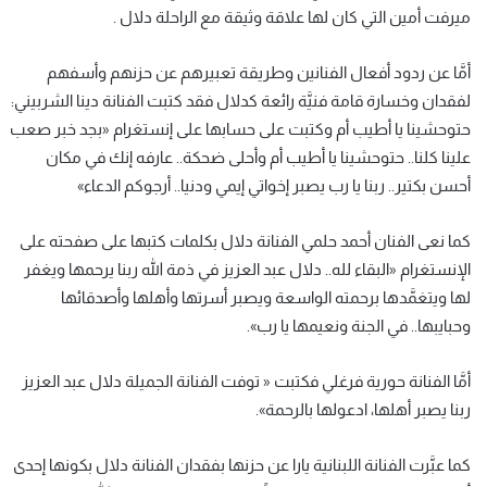
ميرفت أمين التي كان لها علاقة وثيقة مع الراحلة دلال .
أمَّا عن ردود أفعال الفنانين وطريقة تعبيرهم عن حزنهم وأسفهم
لفقدان وخسارة قامة فنيَّة رائعة كدلال فقد كتبت الفنانة دينا الشربيني:
حتوحشينا يا أطيب أم وكتبت على حسابها على إنستغرام «بجد خبر صعب
علينا كلنا.. حتوحشينا يا أطيب أم وأحلى ضحكة.. عارفه إنك في مكان
أحسن بكتير.. ربنا يا رب يصبر إخواتي إيمي ودنيا.. أرجوكم الدعاء»
كما نعى الفنان أحمد حلمي الفنانة دلال بكلمات كتبها على صفحته على
الإنستغرام «البقاء لله.. دلال عبد العزيز في ذمة الله ربنا يرحمها ويغفر
لها ويتغمَّدها برحمته الواسعة ويصبر أسرتها وأهلها وأصدقائها
وحبايبها.. في الجنة ونعيمها يا رب».
أمَّا الفنانة حورية فرغلي فكتبت « توفت الفنانة الجميلة دلال عبد العزيز
ربنا يصبر أهلها، ادعولها بالرحمة».
كما عبَّرت الفنانة اللبنانية يارا عن حزنها بفقدان الفنانة دلال بكونها إحدى