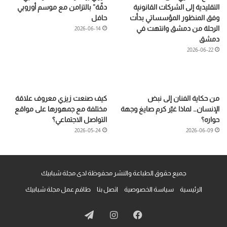
التقليدية إلى الشركات القانونية
دقّة” بالتزامن مع موسم أوروبي
وفق المنظور المؤسساتي بدأت
حافل
الرحلة من دمشق وانتهت في
2026-06-14
دمشق
2026-06-22
من حكاية الفنان إلى نبض
كيف صنعت زيزي معروف علاقة
الإنسان… لماذا غيّر كرم صايغ وجهة
مختلفة مع جمهورها على مواقع
حواره؟
التواصل الاجتماعي؟
2026-05-24
2026-06-09
جميع حقوق الطباعة والنشر محفوظة لدى مجلة شبابيك
الرئيسية
سياسة الخصوصية
اتصل بنا
طاقم عمل مجلة شبابيك
فيسبوك
انستقرام
تيلقرام