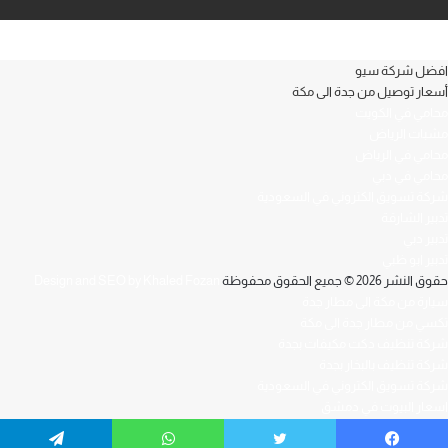
افضل شركة سيو
أسعار توصيل من جدة الى مكة
محامي في الكويت
مشبات الرياض
محامي في الرياض
محامي في دبي
شركة تسويق الكتروني في السعودية
تدبير الشارقة
تدبير دبي
تدبير ابو ظبي
حقوق النشر 2026 © جميع الحقوق محفوظة
Design and SEO by Khaled Fozan
سيارة من مكة الى مطار جدة
تكسي من مطار جدة الى مكة
شركة تنظيف دكت مكيفات بجدة
شركة تنظيف بالبخار بجدة
شركة تسويق الكتروني في السعودية
اسعار البيوت في دمشق
افضل محامي في العراق