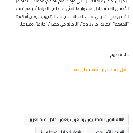
يذكر أنَّ “دلال عبد العزيز” التي وُلِدَتْ عام 1960م، قدَّمت العديد من
الأعمال الفنيَّة خلال مشوارها الفنِّي منها في الدراما أبرزهم “بنت
الأسيوطي”، “حياتي انت”، “لحظات حرجة”، “الهروب”، ومن أفلامها
“المتهم”، “نهاية رجل تزوج”، “الرجالة في خطر”، “كارما”، وغيرها.
حلا فطوم
دلال عبد العزيز اشتاقت لزوجها
الفنانون المصريون والعرب ينعون دلال عبدالعزيز
بنت الأسيوطي
وفاة دلال عبدالعزيز