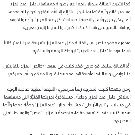
كما نشرت الفنانة سوزان نجم الدين صورة جمعتها بـ دلال عبد العزيز
وسمير غانم وأرفقتها بمنشور : «لا إله إلا الله البقاء والدوام لله وحده،
أنعي بكلِّ حزن وأسى النجمة الجميلة “دلال عبد العزيز”، وأدعوا لذويها
وبناتها بالصبر على هذا الابتلاء الكبير .. إنا لله وانا إليه راجعون».
وبدوره محمود نصر نعى الفنانة دلال عبد العزيز بتغريدة عبر التويتر كاتباً
فيها: «وداعاً “دلال عبد العزيز” لروحك الرحمة والسلام».
أمَّا الفنانة سلاف فواخرجي فقد كتبت في نعيها: «خالص العزاء للغاليتين
دنيا وإيمي، ولعائلتها وأصدقائها ومحبيها، قلوبنا معكم والله يصبركم»
ومن جهتها كتبت المخرجة رشا شربتجي: «النجمة الطيبة صاحبة الوجه
الملائكي دلال عبد العزيز وداعاً».. مستذكرةً تجربتها الفنيَّة التي جمعتهما
في مسلسل “ابن الأرندلي”، مشيدةً بحنان “عبد العزيز” وخفَّة دمها وأنَّها
مهما كتبت عنها لا تفيها حقها، متوجهةً بالعزاء لـ”مصر” والوسط الفني
المصري»