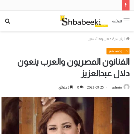
بح
القائمة
عن
الرئيسية
/
فن ومشاهير
فن ومشاهير
الفنانون المصريون والعرب ينعون
دلال عبدالعزيز
admin
2023-09-25
0
3 دقائق