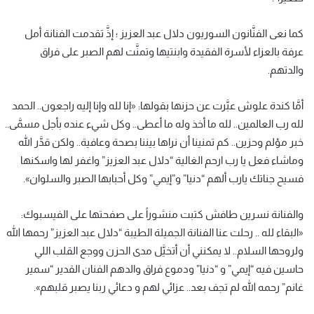
كما نعى الفنَّانون السوريون دلال عبد العزيز ؛ إذَّ تقدمت الفنانة أمل
عرفة بالعزاء لأسرة الفقيدة وابنتيها وتمنَّت لهم الصبر على فراق
والدتهم.
أمَّا كندة علوش عبَّرت عن حزنها بقولها: «إنا لله وإنا إليه راجعون.. الحمد
لله رب العالمين.. لله ما أخذ وله ما أعطى.. وكل شيء عنده بأجل مسمَّى..
خبر مؤلم وحزين.. كم تمنينا أن نراها بيننا بصحة وعافية.. ولكن قدَّر الله
وماشاء فعل يا رب ارحم الغالية “دلال عبد العزيز” واغفر لها واسكنها
فسيح جناتك يارب ألهم “دنيا” و”إيمي” وكل أحبابها الصبر والسلوان».
والفنانة نسرين طافش كتبت منشوراً على صفحتها على الفيسبوك:
«البقاء لله .. رحلت عنا الفنانة الجميلة الطيبة “دلال عبد العزيز” رحمها الله
ولروحها السلام.. ‏لا يمكنني أن أتخيَّل مدى الحزن ووجع القلب اللي
حاسين فيه “إيمي” و “دنيا” ودموع فراق والدهم الفنان القدير “سمير
غانم” رحمه الله لم تجف بعد.. عزائي لهم و دعائي ربنا يصبر قلبهم».