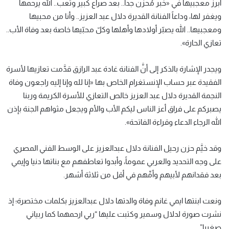
أبرز معجبيها في «‏خبر مُحزن جداً.. بعد صراع كبير وتعب.. الله يرحمها
ويغفر لها، ‫وداعاً الفنانة القديرة دلال عبد العزيز.. وأنا من محبيها
ومعجبيها.. الله يصبّر أولادها وأهلها وكلّ محبّيها خاصة بعد وفاة الأب..
‏تعازي الحارة».
ويجدر الإشارة بالذكر إلى أنَّ الفنانة غادة عبد الرازق قدَّمت تعازيها لأسرة
الفقيدة عبر حساب الإنستغرام الخاص بها «إنا لله وإنا إليه راجعون وفاة
النجمة القديرة دلال عبد العزيز خالص التعازي للأسرة الكريمة وربنا
يصبركم على فراق أعز الناس ليكم الأب والأم ويجعل مثواهم الجنة بإذن
الله الرجاء الدعاء وقراءة الفاتحة».
وقد خيَّم حزن رحيل الفنانة دلال عبدالعزيز على الوسط الفني المصري
على وجه التحديد والعربي عموماً، وأبدوا تعاطفهم مع بناتها دنيا وإيمي
بعد فقدانهم لأبيهم وأمِّهم في أقل من ثلاثة أشهر.
ونعت ابنتها ايمي غانم وفاة والدتها دلال عبدالعزيز بكلمات مختصرة؛ إذ
نشرت صورة لدلال وسمير وكتبت عليها “ربي ارحمهما كما ربياني
صغيرا”.