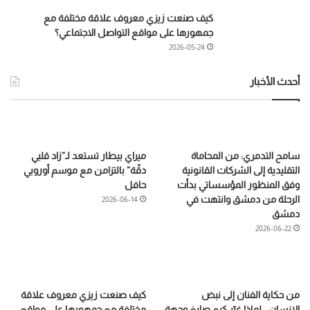
كيف صنعت زيزي معروف علاقة مختلفة مع
جمهورها على مواقع التواصل الاجتماعي؟
2026-05-24
أحدث الأخبار
سامح التدمري: من المحاماة
ميراي بيطار تستعد لـ”زاد قلبي
التقليدية إلى الشركات القانونية
دقّة” بالتزامن مع موسم أوروبي
وفق المنظور المؤسساتي بدأت
حافل
الرحلة من دمشق وانتهت في
2026-06-14
دمشق
2026-06-22
من حكاية الفنان إلى نبض
كيف صنعت زيزي معروف علاقة
الإنسان… لماذا غيّر كرم صايغ وجهة
مختلفة مع جمهورها على مواقع