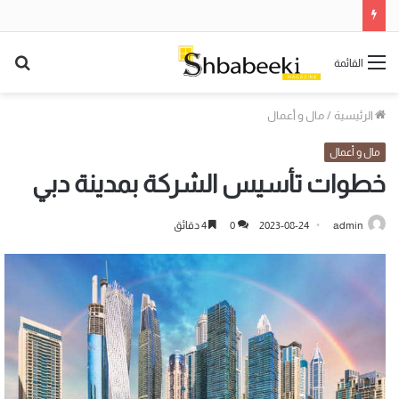
بح
القائمة
عن
الرئيسية
/
مال و أعمال
مال و أعمال
خطوات تأسيس الشركة بمدينة دبي
admin
2023-08-24
0
4 دقائق