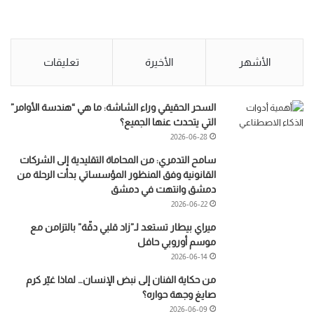
الأشهر
الأخيرة
تعليقات
السحر الحقيقي وراء الشاشة: ما هي “هندسة الأوامر”
التي يتحدث عنها الجميع؟
2026-06-28
سامح التدمري: من المحاماة التقليدية إلى الشركات
القانونية وفق المنظور المؤسساتي بدأت الرحلة من
دمشق وانتهت في دمشق
2026-06-22
ميراي بيطار تستعد لـ”زاد قلبي دقّة” بالتزامن مع
موسم أوروبي حافل
2026-06-14
من حكاية الفنان إلى نبض الإنسان… لماذا غيّر كرم
صايغ وجهة حواره؟
2026-06-09