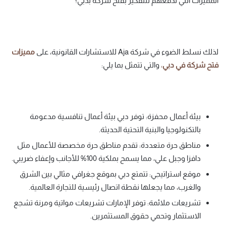
المميزات التي تدفعهم للتفكير بفتح شركة بدبي؟
لذلك نسلط الضوء في شركة Aja للاستشارات القانونية، على
مميزات
فتح
شركة
في
دبي
،
والتي تتمثل بما يلي:
بيئة أعمال محفزة: توفر دبي بيئة أعمال تنافسية مدعومة
بالتكنولوجيا والبنية التحتية الحديثة.
مناطق حرة متعددة: تقدم مناطق حرة مخصصة للأعمال مثل
دافزا وجبل علي، مما يسمح بملكية 100% للأجانب وإعفاء ضريبي.
موقع استراتيجي: تتمتع دبي بموقع جغرافي مثالي بين الشرق
والغرب، مما يجعلها نقطة اتصال رئيسية للتجارة العالمية.
تشريعات ملائمة: توفر الإمارات تشريعات مواتية ومرنة تشجع
الاستثمار وتحمي حقوق المستثمرين.