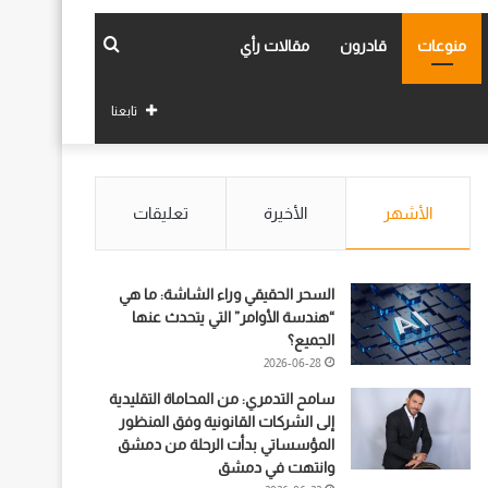
بحث
منوعات
قادرون
مقالات رأي
عن
تابعنا
الأشهر
الأخيرة
تعليقات
السحر الحقيقي وراء الشاشة: ما هي
“هندسة الأوامر” التي يتحدث عنها
الجميع؟
2026-06-28
سامح التدمري: من المحاماة التقليدية
إلى الشركات القانونية وفق المنظور
المؤسساتي بدأت الرحلة من دمشق
وانتهت في دمشق