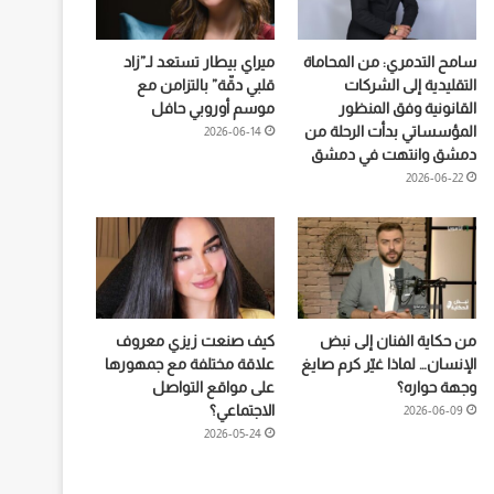
سامح التدمري: من المحاماة
ميراي بيطار تستعد لـ”زاد
التقليدية إلى الشركات
قلبي دقّة” بالتزامن مع
القانونية وفق المنظور
موسم أوروبي حافل
المؤسساتي بدأت الرحلة من
2026-06-14
دمشق وانتهت في دمشق
2026-06-22
من حكاية الفنان إلى نبض
كيف صنعت زيزي معروف
الإنسان… لماذا غيّر كرم صايغ
علاقة مختلفة مع جمهورها
وجهة حواره؟
على مواقع التواصل
الاجتماعي؟
2026-06-09
2026-05-24