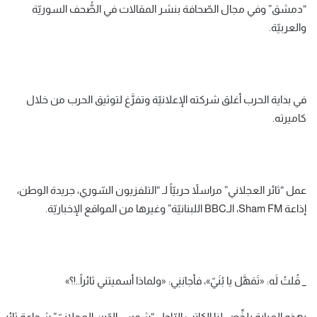
“دمشق” وفي مجال الصّحافة بنشر المقالات في الصُّحف السوريّة
والعربيّة.
في بداية الحرب أغلق شركته الإعلانيّة وتفرَّغ لتوثيق الحرب من خلال
كاميرته.
عمل “ثائر العجلاني” مراسلاً حربيّاً لـ “التلفزيون السّوري، جريدة الوطن،
إذاعة Sham FM، الـBBC اللبنانيّة” وغيرها من المواقع الإخباريّة.
_ قُلتُ لَه: «تَمَهَّل يا بُنَيّ»، فأجابَنِي: «ولماذا أسميتني ثائراً..!؟»
بهذه العبارة يلخِّص لنا الكاتب الرّاحل “شمس الدّين العجلانيّ” شجاعة ثائر