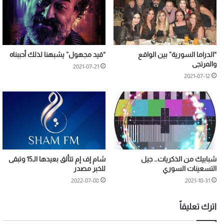
“الدراما السورية” بين الواقع
“قيد مجهول” يشبهنا لذلك أحببناه
والمرتجى
2021-07-21
2021-07-12
شبابيك من الذكريات… جيل
شام إف إم تتألق بعيدها الـ15 وتبقى
التسعينات السوري
للخبر مصدر
2022-07-08
2021-10-31
اترك تعليقاً