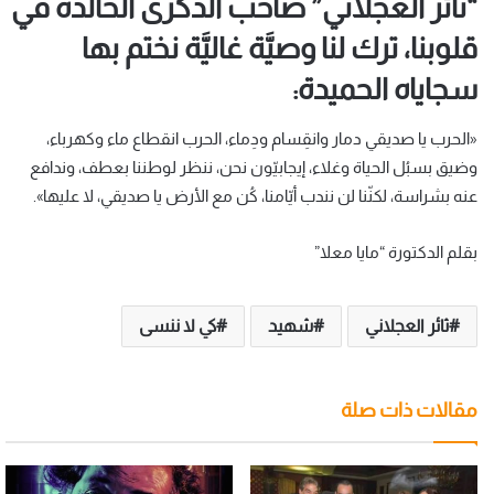
“ثائر العجلاني” صاحب الذّكرى الخالدة في
قلوبنا، ترك لنا وصيَّة غاليَّة نختم بها
سجاياه الحميدة:
«الحرب يا صديقي دمار وانقِسام ودِماء، الحرب انقطاع ماء وكهرباء،
وضيق بسبُل الحياة وغلاء، إيجابيّون نحن، ننظر لوطننا بعطف، وندافع
عنه بشراسة، لكنّنا لن نندب أيّامنا، كُن مع الأرض يا صديقي، لا عليها».
بقلم الدكتورة “مايا معلا”
ثائر العجلاني
شهيد
كي لا ننسى
مقالات ذات صلة