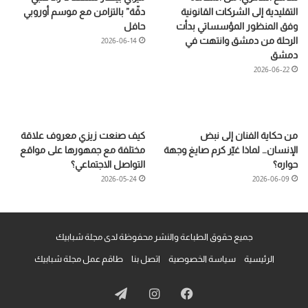
التقليدية إلى الشركات القانونية
دقّة” بالتزامن مع موسم أوروبي
وفق المنظور المؤسساتي بدأت
حافل
الرحلة من دمشق وانتهت في
2026-06-14
دمشق
2026-06-22
من حكاية الفنان إلى نبض
كيف صنعت زيزي معروف علاقة
الإنسان… لماذا غيّر كرم صايغ وجهة
مختلفة مع جمهورها على مواقع
حواره؟
التواصل الاجتماعي؟
2026-05-24
2026-06-09
جميع حقوق الطباعة والنشر محفوظة لدى مجلة شبابيك
الرئيسية
سياسة الخصوصية
اتصل بنا
طاقم عمل مجلة شبابيك
فيسبوك
انستقرام
تيلقرام