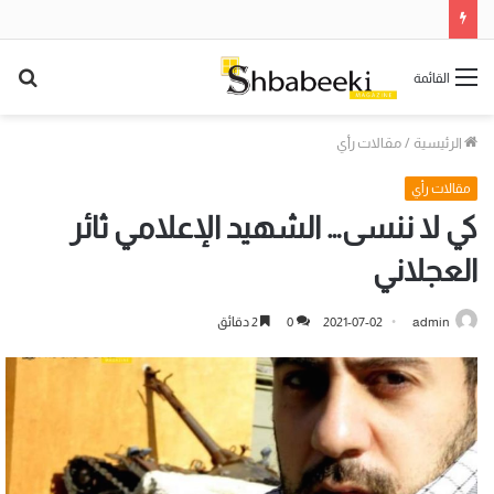
بح
القائمة
عن
الرئيسية
/
مقالات رأي
مقالات رأي
كي لا ننسى… الشهيد الإعلامي ثائر
العجلاني
admin
2021-07-02
0
2 دقائق