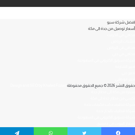
افضل شركة سيو
أسعار توصيل من جدة الى مكة
محامي في الكويت
مشبات الرياض
محامي في الرياض
محامي في دبي
شركة تسويق الكتروني في السعودية
تدبير الشارقة
تدبير دبي
تدبير ابو ظبي
حقوق النشر 2026 © جميع الحقوق محفوظة
Design and SEO by Khaled Fozan
سيارة من مكة الى مطار جدة
تكسي من مطار جدة الى مكة
شركة تنظيف دكت مكيفات بجدة
شركة تنظيف بالبخار بجدة
شركة تسويق الكتروني في السعودية
اسعار البيوت في دمشق
افضل محامي في العراق