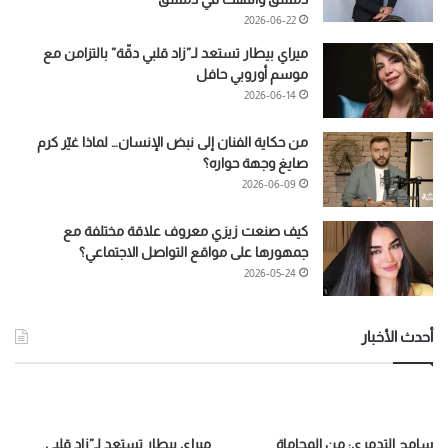
2026-06-22
ميراي بيطار تستعد لـ”زاد قلبي دقّة” بالتزامن مع
موسم أوروبي حافل
2026-06-14
من حكاية الفنان إلى نبض الإنسان… لماذا غيّر كرم
صايغ وجهة حواره؟
2026-06-09
كيف صنعت زيزي معروف علاقة مختلفة مع
جمهورها على مواقع التواصل الاجتماعي؟
2026-05-24
أحدث الأخبار
سامح التدمري: من المحاماة
ميراي بيطار تستعد لـ”زاد قلبي