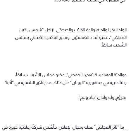
الوَلد البكر لوالديه، والدهُ الكاتب والصحفي الرّاحل “شمس الدّين
العجلاني”، عضو اتّحاد الصّحفيّين، ومدير المكتب الصّحفي بمجلس
الشّعب سابقاً.
ووالدتهُ المهندسة “هدى الحمصي”، عضو مجلس الشّعب سابقاً،
والسّفيرة في جمهورية “اليونان” حتّى 2012 بعد إغلاق السّفارة في “أثينا”.
متزوِّج وله ولدان “جاد وَتيم”.
_ بدأ “ثائر العجلاني” عمله بمجال الإعلان، فأسَّس شركةّ إعلانيّة كبيرة في