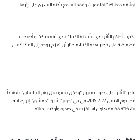
توثيقه معارك “القلمون”، وفقد السمع بأذنه اليسرى على إثرها.
-كبرت أحلام الثّائر الذي غنَّت لهُ الدّنيا “عندي ثقة فيك”، و أصبحت
فضفاضة على خصر هذه الدّنيا، فاختار أن تعرُج روحه إلى الملأ الأعلى.
غادر “الثّائر” على صوت فيروز “وحدُن بيبقو متل زهر البيلسان”، شهيداً
فجر يوم الاثنين 27-7-2015، في حي “جوبر” شرق “دمشق”، إثر إصابته
بشظيّة قذيفة هاون استقرّت في صدره وأودَت بحياته.