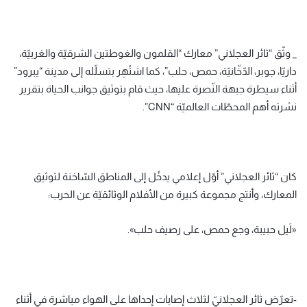
_ وثّق “ثائر العجلاني” معارك “القلمون والغوطتين الشرقيّة والغربيّة،
داريّا، جوبر، الدّخّانيّة، حمص، حلب”، كما اشتُهِر بتسلّله إلى مدينة “يبرود”
أثناء سيطرة جبهة النّصرة عليها، حيث قام بتوثيق جوانب الحياة بتقرير
نشرته أهم المحطّات العالميّة “CNN”.
كان “ثائر العجلاني” أوّل إعلامي يدخُل إلى المناطق السّاخنة لتوثيق
المعارك، وأنتج مجموعة كبيرة من الأفلام الوثائقيّة عن الحرب:
«لَيل حبيبة، وجع حمص، على رصيف حلب».
-تعرّض ثائر العجلانيّ لثلاث إصابات إحداها على الهواء مباشرة في أثناء