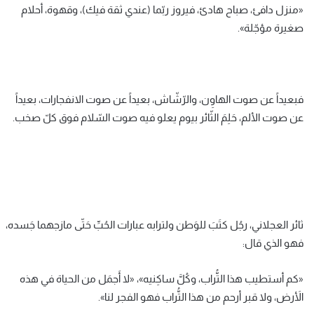
«منزل دافئ، صباح هادئ، فيروز ربّما (عندي ثقة فيك)، وقهوة، أحلام
صغيرة مؤجّلة».
فبعيداً عن صوت الهاوِن، والرّشّاش، بعيداً عن صوت الانفجارات، بعيداً
عن صوت الألم، حَلِمَ الثّائر بيوم يعلو فيه صوت السّلام فوق كلّ صخب.
ثائر العجلاني، رجُل كتَبَ للوَطن ولترابه عبارات الحُبِّ حَتّى مازجهما جَسده،
فهو الذي قال:
«كم أستطيب هذا التُّراب، وكُلَّ ساكِنيه»، «لا أَجمَل من الحياة في هذه
الأَرض، ولا قبر أرحم من هذا التُّراب فهو الفجر لنا».