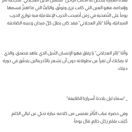
وإقدامه، فهو العين التي كانت ترى وتوثِّق، والكَفُّ التي ما اهتزَّ قسمها
يوماً على التّضحية في زمن أصبحت الحرب الإعلاميّة فيه توازي الحرب
الميدانيّة، وأمَّا “ثائر العجلاني” فقد كان بطلَ كلِّ ميدان وعينه الصّادقة.
وأمّا “ثائر العجلاني” يا رفاق فهو الإنسان النّبيل الذي عاهد فصدق، والذي
لا يمكنك أن تقرأ عن بطولاته دون أن تشعر بالأدرينالين يتدفّق في دورة
دمِك.
_ “سماء ليل بلادنا، أسرارنا الطّليقة”.
وفي حضرة غياب الثّائر نقتبس من كلامه عبارة تحكي عن ليالي الحُلم
كُتِبَت بقلم رَجُل حالِم، قالَ يوماً: