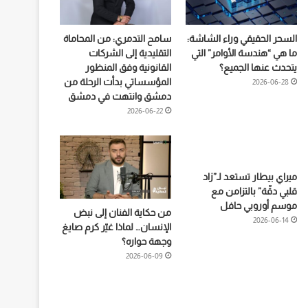
السحر الحقيقي وراء الشاشة:
سامح التدمري: من المحاماة
ما هي “هندسة الأوامر” التي
التقليدية إلى الشركات
يتحدث عنها الجميع؟
القانونية وفق المنظور
المؤسساتي بدأت الرحلة من
2026-06-28
دمشق وانتهت في دمشق
2026-06-22
ميراي بيطار تستعد لـ”زاد
قلبي دقّة” بالتزامن مع
موسم أوروبي حافل
من حكاية الفنان إلى نبض
2026-06-14
الإنسان… لماذا غيّر كرم صايغ
وجهة حواره؟
2026-06-09